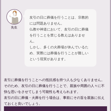
友引の日に葬儀を行うことは、宗教的
には問題ありません。
先生
仏教や神道において、友引の日に葬儀
を行うことを禁じる教えはありませ
ん。
忌中やってはいけないことについて解説
しかし、多くの火葬場が休んでいるた
め、実際には葬儀を行うことが難しい
という現実があります。
適切な遺体管理のポイントと安置場所選び、その重要性とは
友引に葬儀を行うことへの抵抗感を持つ人も少なくありません。
精進落としでの献杯の挨拶の仕方：関係性別の例文も紹介
そのため、友引の日に葬儀を行うことで、親族や周囲の人々に不
快な思いをさせてしまう可能性も考えられます。
友引の日に葬儀・火葬を行う場合は、事前にその旨を親族に伝え
ておくと良いでしょう。