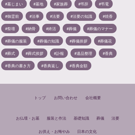
墓じまい
墓地
家族葬
弔辞
弔電
御霊前
法事
法要
法要の知識
焼香
祭壇
納骨
終活
葬儀
葬儀のマナー
葬儀の服装
葬儀の知識
葬儀挨拶
葬儀花
葬式
葬式挨拶
訃報
遺品整理
香典
香典の書き方
香典返し
香典金額
トップ
お問い合わせ
会社概要
お仏壇・お墓
服装と作法
基礎知識
葬儀
法要
お供え・お悔やみ
日本の文化