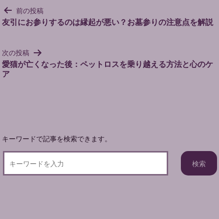
投
前の投稿
稿
友引にお参りするのは縁起が悪い？お墓参りの注意点を解説
ナ
ビ
次の投稿
ゲ
愛猫が亡くなった後：ペットロスを乗り越える方法と心のケ
ー
ア
シ
ョ
ン
キーワードで記事を検索できます。