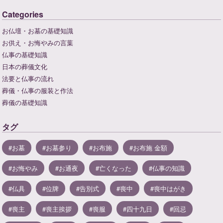
Categories
お仏壇・お墓の基礎知識
お供え・お悔やみの言葉
仏事の基礎知識
日本の葬儀文化
法要と仏事の流れ
葬儀・仏事の服装と作法
葬儀の基礎知識
タグ
お墓
お墓参り
お布施
お布施 金額
お悔やみ
お通夜
亡くなった
仏事の知識
仏具
位牌
告別式
喪中
喪中はがき
喪主
喪主挨拶
喪服
四十九日
回忌