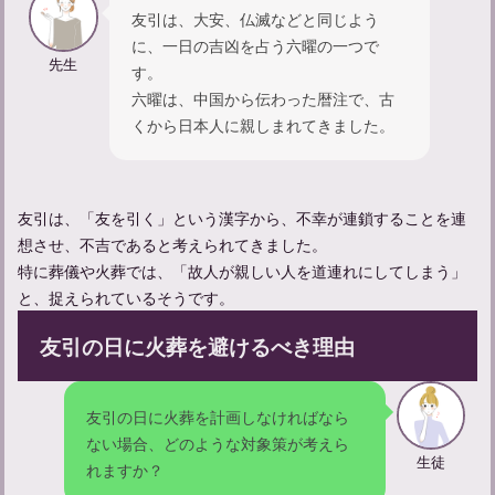
友引は、大安、仏滅などと同じよう
に、一日の吉凶を占う六曜の一つで
先生
す。
六曜は、中国から伝わった暦注で、古
くから日本人に親しまれてきました。
忌中期間に神社に入るだけはOK？マナーについて知る
友引は、「友を引く」という漢字から、不幸が連鎖することを連
想させ、不吉であると考えられてきました。
特に葬儀や火葬では、「故人が親しい人を道連れにしてしまう」
と、捉えられているそうです。
友引の日に火葬を避けるべき理由
友引の日に火葬を計画しなければなら
ない場合、どのような対象策が考えら
【忌中神社参拝してしまった】忌中のルールについて紹介
生徒
れますか？