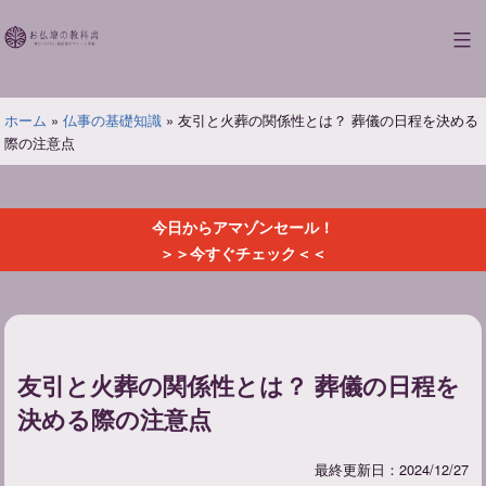
コ
ン
お
テ
仏
ン
壇
ツ
ホーム
»
仏事の基礎知識
»
友引と火葬の関係性とは？ 葬儀の日程を決める
の
へ
際の注意点
教
ス
科
キ
書
ッ
今日からアマゾンセール！
プ
＞＞今すぐチェック＜＜
友引と火葬の関係性とは？ 葬儀の日程を
決める際の注意点
最終更新日：2024/12/27