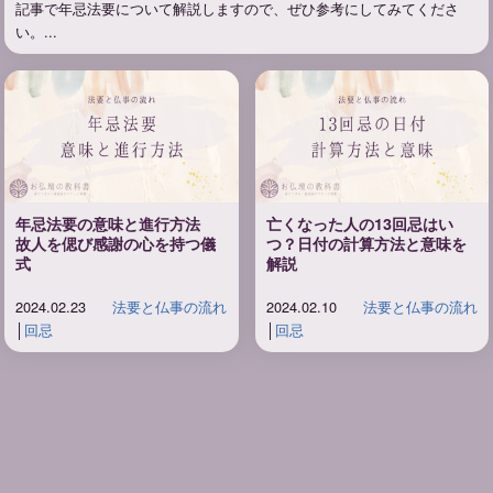
記事で年忌法要について解説しますので、ぜひ参考にしてみてくださ
い。...
年忌法要の意味と進行方法
亡くなった人の13回忌はい
故人を偲び感謝の心を持つ儀
つ？日付の計算方法と意味を
式
解説
2024.02.23
法要と仏事の流れ
2024.02.10
法要と仏事の流れ
│
回忌
│
回忌