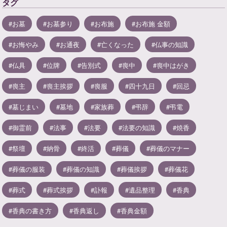
タグ
お墓
お墓参り
お布施
お布施 金額
お悔やみ
お通夜
亡くなった
仏事の知識
仏具
位牌
告別式
喪中
喪中はがき
喪主
喪主挨拶
喪服
四十九日
回忌
墓じまい
墓地
家族葬
弔辞
弔電
御霊前
法事
法要
法要の知識
焼香
祭壇
納骨
終活
葬儀
葬儀のマナー
葬儀の服装
葬儀の知識
葬儀挨拶
葬儀花
葬式
葬式挨拶
訃報
遺品整理
香典
香典の書き方
香典返し
香典金額