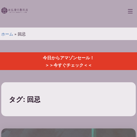
コ
ン
お
テ
仏
ン
壇
ツ
ホーム
»
回忌
の
へ
教
ス
科
キ
書
今日からアマゾンセール！
ッ
＞＞今すぐチェック＜＜
プ
タグ:
回忌