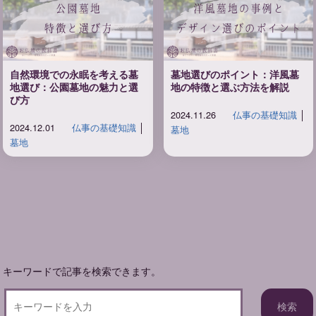
自然環境での永眠を考える墓
墓地選びのポイント：洋風墓
地選び：公園墓地の魅力と選
地の特徴と選ぶ方法を解説
び方
2024.11.26
仏事の基礎知識
│
2024.12.01
仏事の基礎知識
│
墓地
墓地
キーワードで記事を検索できます。