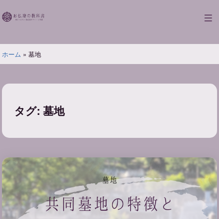
コ
ン
お
テ
仏
ン
壇
ツ
ホーム
»
墓地
の
へ
教
ス
科
キ
書
ッ
タグ:
墓地
プ