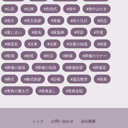
仏具
位牌
告別式
喪中
喪中はがき
喪主
喪主挨拶
喪服
四十九日
回忌
墓じまい
墓地
家族葬
弔辞
弔電
御霊前
法事
法要
法要の知識
焼香
祭壇
納骨
終活
葬儀
葬儀のマナー
葬儀の服装
葬儀の知識
葬儀挨拶
葬儀花
葬式
葬式挨拶
訃報
遺品整理
香典
香典の書き方
香典返し
香典金額
トップ
お問い合わせ
会社概要