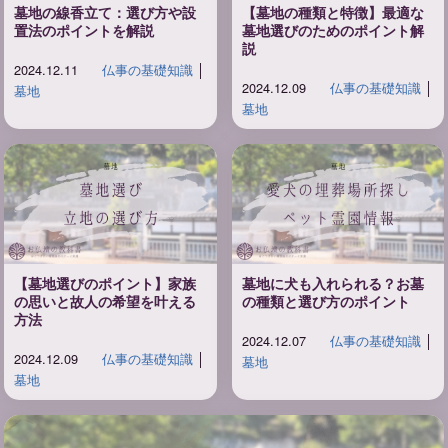
墓地の線香立て：選び方や設
【墓地の種類と特徴】最適な
置法のポイントを解説
墓地選びのためのポイント解
説
2024.12.11
仏事の基礎知識
│
2024.12.09
仏事の基礎知識
│
墓地
墓地
【墓地選びのポイント】家族
墓地に犬も入れられる？お墓
の思いと故人の希望を叶える
の種類と選び方のポイント
方法
2024.12.07
仏事の基礎知識
│
2024.12.09
仏事の基礎知識
│
墓地
墓地