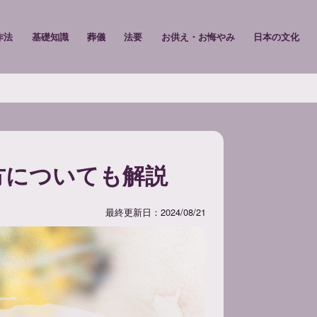
作法
基礎知識
葬儀
法要
お供え・お悔やみ
日本の文化
方についても解説
最終更新日：2024/08/21