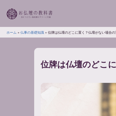
コ
ン
テ
ン
お
ツ
ホーム
»
仏事の基礎知識
»
位牌は仏壇のどこに置く？仏壇がない場合の
仏
へ
壇
ス
の
キ
教
ッ
位牌は仏壇のどこ
科
プ
書