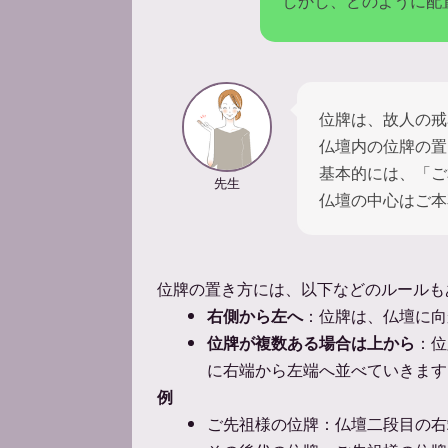
しかし、どのように配
位牌は、故人の戒
仏壇内の位牌の置
基本的には、「ご
先生
仏壇の中心はご本
位牌の置き方には、以下などのルールも
右側から左へ
：位牌は、仏壇に向
位牌が複数ある場合は上から
：位
に右端から左端へ並べていきます
例
ご先祖様の位牌：仏壇二段目の右