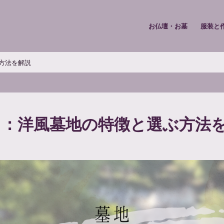
お仏壇・お墓
服装と
方法を解説
ト：洋風墓地の特徴と選ぶ方法