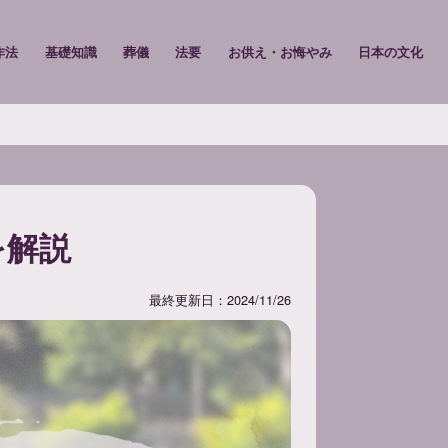
作法
基礎知識
葬儀
法要
お供え・お悔やみ
日本の文化
を解説
最終更新日：2024/11/26