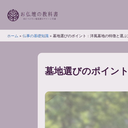
コ
ン
テ
ン
お
ツ
ホーム
»
仏事の基礎知識
»
墓地選びのポイント：洋風墓地の特徴と選ぶ
仏
へ
壇
ス
の
キ
教
ッ
墓地選びのポイン
科
プ
書