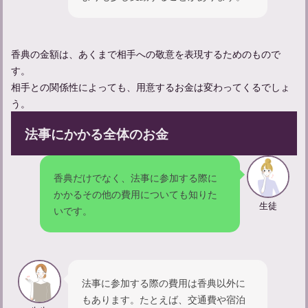
香典の金額は、あくまで相手への敬意を表現するためのもので
す。
相手との関係性によっても、用意するお金は変わってくるでしょ
忌中期間中の孫の振る舞いについて：やってはいけないことは
う。
何？
法事にかかる全体のお金
香典だけでなく、法事に参加する際に
かかるその他の費用についても知りた
生徒
いです。
法事に参加する際の費用は香典以外に
もあります。たとえば、交通費や宿泊
参列者のマナーガイド：弔事に参列する際の服装について解説