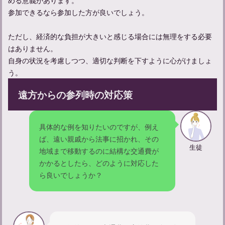
忌中やってはいけないことについて解説
参加できるなら参加した方が良いでしょう。
ただし、経済的な負担が大きいと感じる場合には無理をする必要
適切な遺体管理のポイントと安置場所選び、その重要性とは
はありません。
自身の状況を考慮しつつ、適切な判断を下すように心がけましょ
う。
精進落としでの献杯の挨拶の仕方：関係性別の例文も紹介
遠方からの参列時の対応策
具体的な例を知りたいのですが、例え
ば、遠い親戚から法事に招かれ、その
生徒
地域まで移動するのに結構な交通費が
かかるとしたら、どのように対応した
ら良いでしょうか？