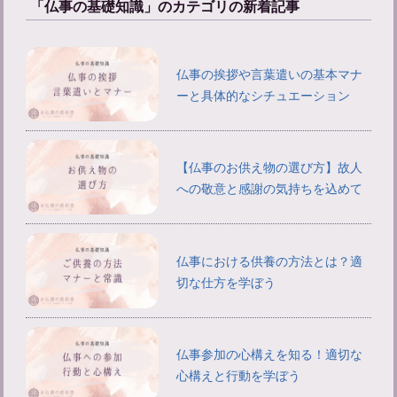
「仏事の基礎知識」のカテゴリの新着記事
仏事の挨拶や言葉遣いの基本マナ
ーと具体的なシチュエーション
【仏事のお供え物の選び方】故人
への敬意と感謝の気持ちを込めて
仏事における供養の方法とは？適
切な仕方を学ぼう
仏事参加の心構えを知る！適切な
心構えと行動を学ぼう