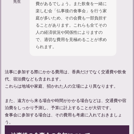
先生
費があるでしょう。また飲食を一緒に
楽しむ会「仏事後の食事会」を行う家
庭が多いため、その会費も一部負担す
ることがあります。これらも全てその
人の経済状況や関係性によりますの
で、適切な費用を見極めることが求め
られます。
法事に参加する際にかかる費用は、香典だけでなく交通費や飲食
代、宿泊費なども含まれます。
お通夜の流れと参列者として守るべきマナーについて解説
これらは地域や家庭、招かれた人の立場により異なります。
また、遠方から来る場合や時間がかかる場合などは、交通費や宿
泊費をしっかり予測し、予算に計上することが大切です。
食事会に参加する場合は、その費用も考慮に入れておきましょ
う。