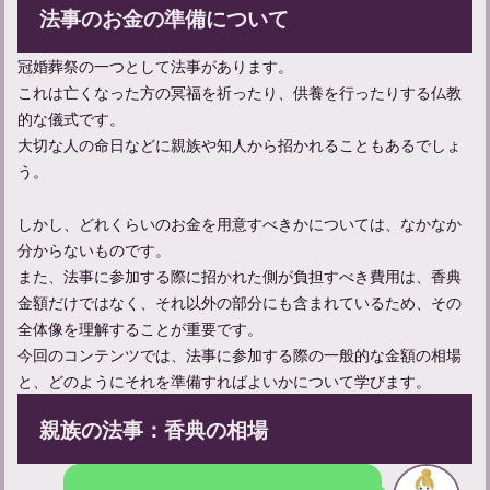
法事のお金の準備について
お線香をあげに行く連絡方法と弔問時の言葉遣いのマナーについ
冠婚葬祭の一つとして法事があります。
て
これは亡くなった方の冥福を祈ったり、供養を行ったりする仏教
的な儀式です。
大切な人の命日などに親族や知人から招かれることもあるでしょ
う。
しかし、どれくらいのお金を用意すべきかについては、なかなか
分からないものです。
また、法事に参加する際に招かれた側が負担すべき費用は、香典
金額だけではなく、それ以外の部分にも含まれているため、その
全体像を理解することが重要です。
今回のコンテンツでは、法事に参加する際の一般的な金額の相場
亡くなることについて：類義語との違いや意味、使い方を学ぶ
と、どのようにそれを準備すればよいかについて学びます。
親族の法事：香典の相場