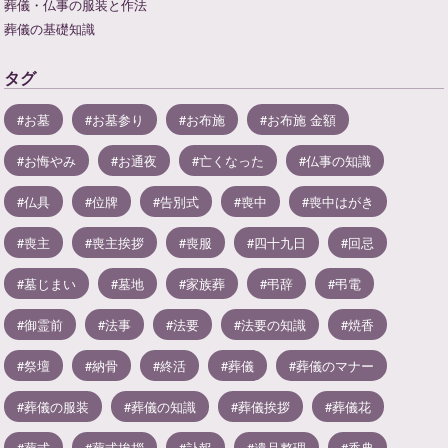
葬儀・仏事の服装と作法
葬儀の基礎知識
タグ
お墓
お墓参り
お布施
お布施 金額
お悔やみ
お通夜
亡くなった
仏事の知識
仏具
位牌
告別式
喪中
喪中はがき
喪主
喪主挨拶
喪服
四十九日
回忌
墓じまい
墓地
家族葬
弔辞
弔電
御霊前
法事
法要
法要の知識
焼香
祭壇
納骨
終活
葬儀
葬儀のマナー
葬儀の服装
葬儀の知識
葬儀挨拶
葬儀花
葬式
葬式挨拶
訃報
遺品整理
香典