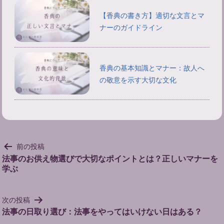
【香典の書き方】適切な文言とマ
ナーのガイドライン
香典の基本知識とマナー：故人へ
の敬意を示す大切な文化
投
前の投稿
稿
法事のお供え物選びで大切なポイントとは？正しいマナーを
学ぶ
ナ
ビ
ゲ
次の投稿
ー
法事の日取り選び：法事をやってはいけない日はある？
シ