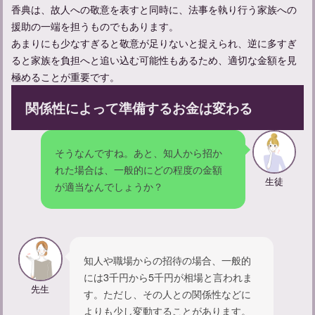
香典は、故人への敬意を表すと同時に、法事を執り行う家族への
【忌中神社参拝してしまった】忌中のルールについて紹介
援助の一端を担うものでもあります。
あまりにも少なすぎると敬意が足りないと捉えられ、逆に多すぎ
ると家族を負担へと追い込む可能性もあるため、適切な金額を見
極めることが重要です。
関係性によって準備するお金は変わる
そうなんですね。あと、知人から招か
れた場合は、一般的にどの程度の金額
生徒
が適当なんでしょうか？
【不幸があった人への声かけ】友達にかける言葉の例文を紹介
知人や職場からの招待の場合、一般的
には3千円から5千円が相場と言われま
先生
す。ただし、その人との関係性などに
よりも少し変動することがあります。