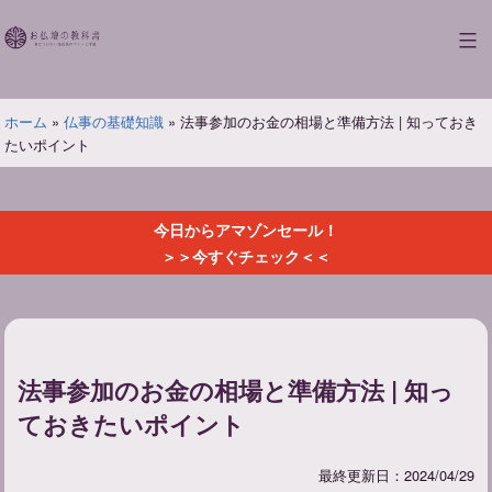
コ
ン
お
テ
仏
ン
壇
ツ
ホーム
»
仏事の基礎知識
»
法事参加のお金の相場と準備方法 | 知っておき
の
へ
たいポイント
教
ス
科
キ
書
ッ
今日からアマゾンセール！
プ
＞＞今すぐチェック＜＜
法事参加のお金の相場と準備方法 | 知っ
ておきたいポイント
最終更新日：2024/04/29