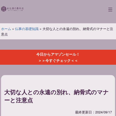
コ
ン
お
テ
仏
ン
壇
ツ
ホーム
»
仏事の基礎知識
»
大切な人との永遠の別れ、納骨式のマナーと注
の
へ
意点
教
ス
科
キ
書
ッ
今日からアマゾンセール！
プ
＞＞今すぐチェック＜＜
大切な人との永遠の別れ、納骨式のマナ
ーと注意点
最終更新日：2024/09/17