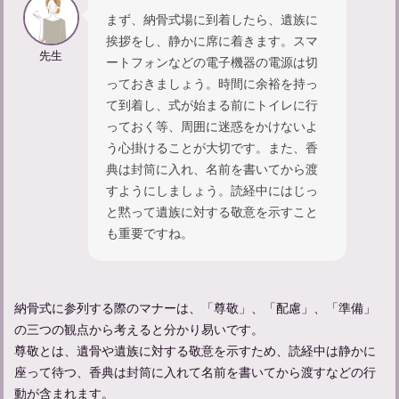
まず、納骨式場に到着したら、遺族に
挨拶をし、静かに席に着きます。スマ
先生
ートフォンなどの電子機器の電源は切
っておきましょう。時間に余裕を持っ
て到着し、式が始まる前にトイレに行
忌中やってはいけないことについて解説
っておく等、周囲に迷惑をかけないよ
う心掛けることが大切です。また、香
典は封筒に入れ、名前を書いてから渡
適切な遺体管理のポイントと安置場所選び、その重要性とは
すようにしましょう。読経中にはじっ
と黙って遺族に対する敬意を示すこと
も重要ですね。
精進落としでの献杯の挨拶の仕方：関係性別の例文も紹介
納骨式に参列する際のマナーは、「尊敬」、「配慮」、「準備」
の三つの観点から考えると分かり易いです。
尊敬とは、遺骨や遺族に対する敬意を示すため、読経中は静かに
座って待つ、香典は封筒に入れて名前を書いてから渡すなどの行
動が含まれます。