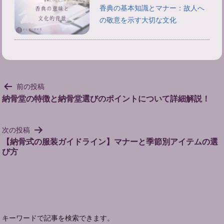
香典の基本知識とマナー：故人へ
の敬意を示す大切な文化
投
前の投稿
稿
納骨堂の特徴と納骨堂選びのポイントについて詳細解説！
ナ
ビ
次の投稿
ゲ
【納骨式の服装ガイドライン】マナーと季節別アイテムの選
ー
び方
シ
ョ
ン
キーワードで記事を検索できます。