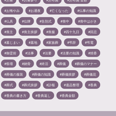
お悔やみ
お通夜
亡くなった
仏事の知識
仏具
位牌
告別式
喪中
喪中はがき
喪主
喪主挨拶
喪服
四十九日
回忌
墓じまい
墓地
家族葬
弔辞
弔電
御霊前
法事
法要
法要の知識
焼香
祭壇
納骨
終活
葬儀
葬儀のマナー
葬儀の服装
葬儀の知識
葬儀挨拶
葬儀花
葬式
葬式挨拶
訃報
遺品整理
香典
香典の書き方
香典返し
香典金額