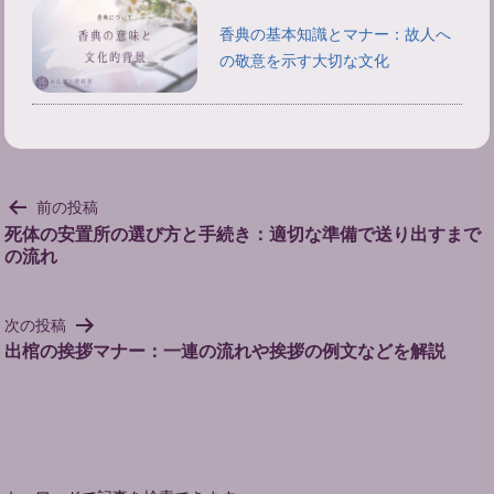
香典の基本知識とマナー：故人へ
の敬意を示す大切な文化
投
前の投稿
稿
死体の安置所の選び方と手続き：適切な準備で送り出すまで
の流れ
ナ
ビ
ゲ
次の投稿
ー
出棺の挨拶マナー：一連の流れや挨拶の例文などを解説
シ
ョ
ン