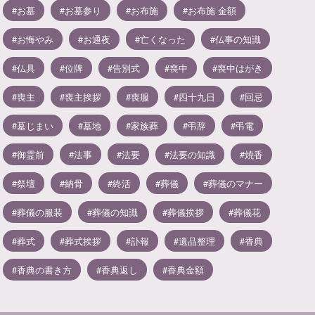
お墓
お墓参り
お布施
お布施 金額
お悔やみ
お通夜
亡くなった
仏事の知識
仏具
位牌
告別式
喪中
喪中はがき
喪主
喪主挨拶
喪服
四十九日
回忌
墓じまい
墓地
家族葬
弔辞
弔電
御霊前
法事
法要
法要の知識
焼香
祭壇
納骨
終活
葬儀
葬儀のマナー
葬儀の服装
葬儀の知識
葬儀挨拶
葬儀花
葬式
葬式挨拶
訃報
遺品整理
香典
香典の書き方
香典返し
香典金額