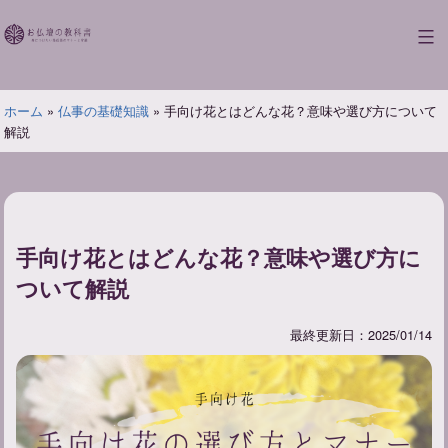
コ
ン
お
テ
仏
ン
壇
ツ
ホーム
»
仏事の基礎知識
»
手向け花とはどんな花？意味や選び方について
の
へ
解説
教
ス
科
キ
書
ッ
プ
手向け花とはどんな花？意味や選び方に
ついて解説
最終更新日：2025/01/14