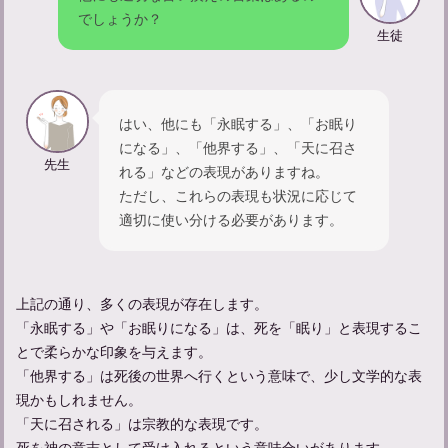
でしょうか？
生徒
はい、他にも「永眠する」、「お眠り
忌中期間中の孫の振る舞いについて：やってはいけないことは
になる」、「他界する」、「天に召さ
何？
先生
れる」などの表現がありますね。
ただし、これらの表現も状況に応じて
適切に使い分ける必要があります。
上記の通り、多くの表現が存在します。
「永眠する」や「お眠りになる」は、死を「眠り」と表現するこ
とで柔らかな印象を与えます。
「他界する」は死後の世界へ行くという意味で、少し文学的な表
現かもしれません。
「天に召される」は宗教的な表現です。
参列者のマナーガイド：弔事に参列する際の服装について解説
死を神の意志として受け入れるという意味合いがあります。