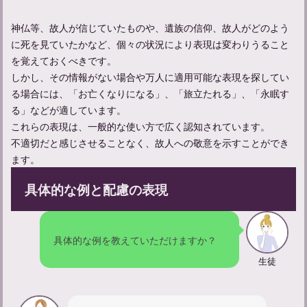
神仏等、故人が信じていたものや、遺族の信仰、故人がどのよう
に死を見ていたかなど、個々の状況により表現は変わりうること
を覚えておくべきです。
亡くなった人の顔を見に行く服装やマナーについて解説
しかし、その情報がない場合や万人に適用可能な表現を探してい
る場合には、「お亡くなりになる」、「旅立たれる」、「永眠す
る」などが適しています。
これらの表現は、一般的な使い方で広く認知されています。
不適切だと感じさせることなく、故人への敬意を示すことができ
ます。
具体的な例と配慮の表現
具体的な例を教えていただけますか？
生徒
家族葬参列者としてのマナーや服装についてのガイド