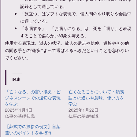
記録として適している。
「旅立つ」はソフトな表現で、個人間のやり取りや会話中
に適している。
「永眠する」、「お眠りになる」は、死を「眠り」と表現
することで柔らかい印象を与える。
使用する表現は、逝去の状況、故人の遺志や信仰、遺族やその他
の聞き手との関係によって選ばれるべきだということを忘れない
でください。
関連
「亡くなる」の言い換え：ビ
亡くなることについて：類義
ジネスシーンでの適切な表現
語との違いや意味、使い方を
を学ぶ
学ぶ
2025年1月4日
2025年1月22日
仏事の基礎知識
仏事の基礎知識
【葬式での挨拶の例文】言葉
遣いのポイントを学ぼう