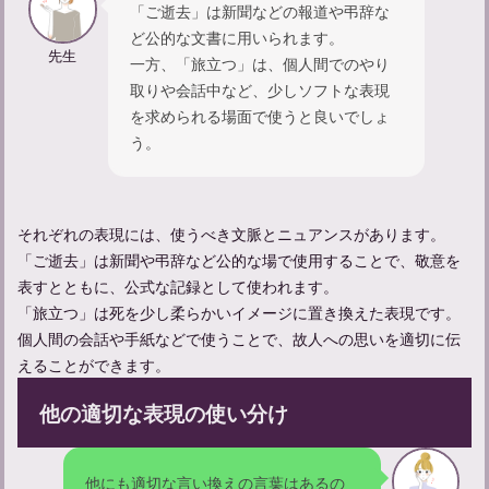
「ご逝去」は新聞などの報道や弔辞な
【忌中神社参拝してしまった】忌中のルールについて紹介
ど公的な文書に用いられます。
先生
一方、「旅立つ」は、個人間でのやり
取りや会話中など、少しソフトな表現
を求められる場面で使うと良いでしょ
う。
それぞれの表現には、使うべき文脈とニュアンスがあります。
「ご逝去」は新聞や弔辞など公的な場で使用することで、敬意を
表すとともに、公式な記録として使われます。
「旅立つ」は死を少し柔らかいイメージに置き換えた表現です。
【不幸があった人への声かけ】友達にかける言葉の例文を紹介
個人間の会話や手紙などで使うことで、故人への思いを適切に伝
えることができます。
他の適切な表現の使い分け
他にも適切な言い換えの言葉はあるの