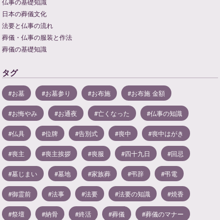
仏事の基礎知識
日本の葬儀文化
法要と仏事の流れ
葬儀・仏事の服装と作法
葬儀の基礎知識
タグ
お墓
お墓参り
お布施
お布施 金額
お悔やみ
お通夜
亡くなった
仏事の知識
仏具
位牌
告別式
喪中
喪中はがき
喪主
喪主挨拶
喪服
四十九日
回忌
墓じまい
墓地
家族葬
弔辞
弔電
御霊前
法事
法要
法要の知識
焼香
祭壇
納骨
終活
葬儀
葬儀のマナー