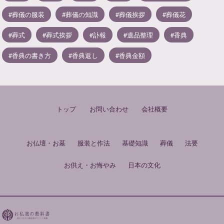
葬儀の服装
葬儀の知識
葬儀挨拶
葬儀花
葬式
葬式挨拶
訃報
遺品整理
香典
香典の書き方
香典返し
香典金額
トップ
お問い合わせ
会社概要
お仏壇・お墓
服装と作法
基礎知識
葬儀
法要
お供え・お悔やみ
日本の文化