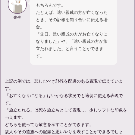
もちろんです。
忌中やってはいけないことについて解説
たとえば、遠い親戚の方が亡くなった
先生
とき、その訃報を知り合いに伝える場
合。
適切な遺体管理のポイントと安置場所選び、その重要性とは
「先日、遠い親戚の方がお亡くなりに
なりました」や、「遠い親戚の方が旅
立たれました」と言うことができま
精進落としでの献杯の挨拶の仕方：関係性別の例文も紹介
す。
上記の例では、悲しむべき訃報を配慮のある表現で伝えていま
す。
「お亡くなりになる」はいかなる状況でも適切に使える表現で
す。
「旅立たれる」は死を旅立ちとして表現し、少しソフトな印象を
与えます。
どちらを使っても敬意を示すことができます。
故人やその遺族への配慮と思いやりを表すことができるでしょ