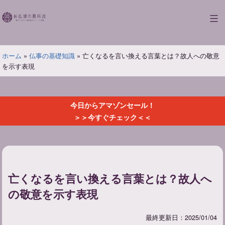
コ
ン
お
テ
仏
ン
壇
ツ
ホーム
»
仏事の基礎知識
»
亡くなるを言い換える言葉とは？故人への敬意
の
へ
を示す表現
教
ス
科
キ
書
ッ
今日からアマゾンセール！
プ
＞＞今すぐチェック＜＜
亡くなるを言い換える言葉とは？故人へ
の敬意を示す表現
最終更新日：2025/01/04