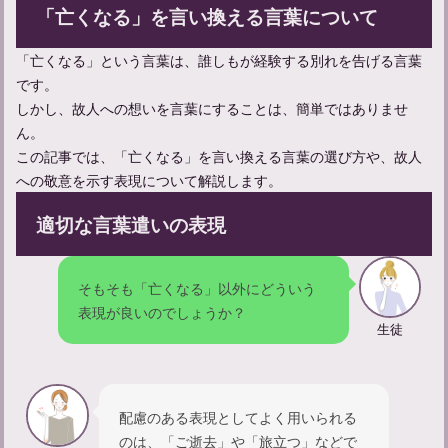
「亡くなる」を言い換える言葉について
お線香をあげに行く連絡方法と弔問時の言葉遣いのマナーについ
「亡くなる」という言葉は、誰しもが経験する別れを告げる言葉
て
です。
しかし、故人への想いを言葉にすることは、簡単ではありませ
ん。
この記事では、「亡くなる」を言い換える言葉の選び方や、故人
への敬意を示す表現について解説します。
適切な言葉遣いの表現
そもそも「亡くなる」以外にどういう
表現が良いのでしょうか？
生徒
亡くなることについて：類義語との違いや意味、使い方を学ぶ
配慮のある表現としてよく用いられる
のは、「ご逝去」や「旅立つ」などで