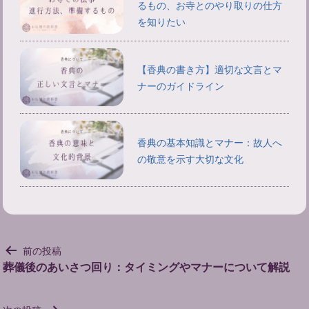
るもの、お寺とのやり取りの仕方
を知りたい
【香典の書き方】適切な文言とマ
ナーのガイドライン
香典の基本知識とマナー：故人へ
の敬意を示す大切な文化
投
前の投稿
稿
葬儀後のあいさつ回り：タイミングやマナーについて解説
ナ
ビ