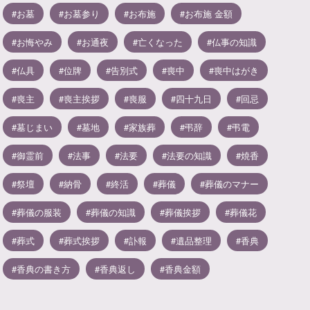
お墓
お墓参り
お布施
お布施 金額
お悔やみ
お通夜
亡くなった
仏事の知識
仏具
位牌
告別式
喪中
喪中はがき
喪主
喪主挨拶
喪服
四十九日
回忌
墓じまい
墓地
家族葬
弔辞
弔電
御霊前
法事
法要
法要の知識
焼香
祭壇
納骨
終活
葬儀
葬儀のマナー
葬儀の服装
葬儀の知識
葬儀挨拶
葬儀花
葬式
葬式挨拶
訃報
遺品整理
香典
香典の書き方
香典返し
香典金額