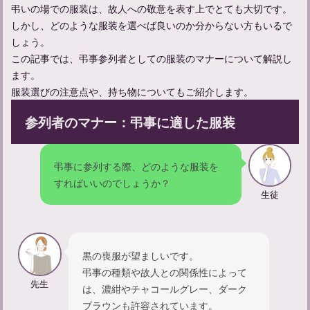
弔いの場での服装は、故人への敬意を表す上でとても大切です。
て
しかし、どのような服装を選べば良いのか分からない方もいるで
しょう。
この記事では、弔事参列者としての服装のマナーについて解説し
ます。
服装選びの注意点や、持ち物についてもご紹介します。
参列者のマナー：弔事に適した服装
弔事に参列する際、どのような服装を
すればいいのでしょうか？
生徒
亡くなることについて：類義語との違いや意味、使い方を学ぶ
黒の喪服が望ましいです。
弔事の種類や故人との関係性によって
先生
は、濃紺やチャコールグレー、ダーク
ブラウンも許容されています。