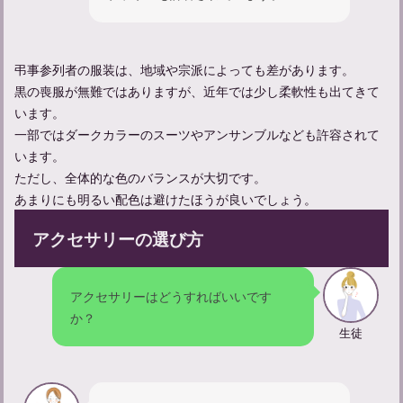
弔事参列者の服装は、地域や宗派によっても差があります。
黒の喪服が無難ではありますが、近年では少し柔軟性も出てきて
います。
忌中期間に神社に入るだけはOK？マナーについて知る
一部ではダークカラーのスーツやアンサンブルなども許容されて
います。
ただし、全体的な色のバランスが大切です。
あまりにも明るい配色は避けたほうが良いでしょう。
アクセサリーの選び方
アクセサリーはどうすればいいです
か？
生徒
【忌中神社参拝してしまった】忌中のルールについて紹介