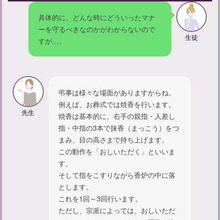
具体的に、どんな時にどういったマナ
ーを守るべきなのかがわからないので
生徒
すが…。
弔事は様々な場面がありますからね。
例えば、お葬式では焼香を行います。
亡くなった人の顔を見に行く服装やマナーについて解説
先生
焼香は基本的に、右手の親指・人差し
指・中指の3本で抹香（まっこう）をつ
まみ、目の高さまで持ち上げます。
この動作を「おしいただく」といいま
す。
そして指をこすりながら香炉の中に落
とします。
これを1回～3回行います。
ただし、宗派によっては、おしいただ