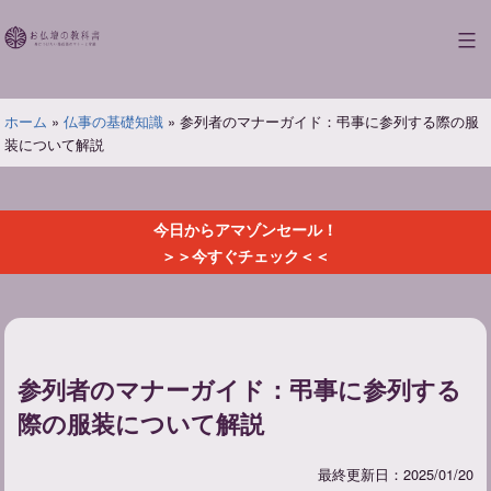
コ
ン
お
テ
仏
ン
壇
ツ
ホーム
»
仏事の基礎知識
»
参列者のマナーガイド：弔事に参列する際の服
の
へ
装について解説
教
ス
科
キ
書
ッ
今日からアマゾンセール！
プ
＞＞今すぐチェック＜＜
参列者のマナーガイド：弔事に参列する
際の服装について解説
最終更新日：2025/01/20