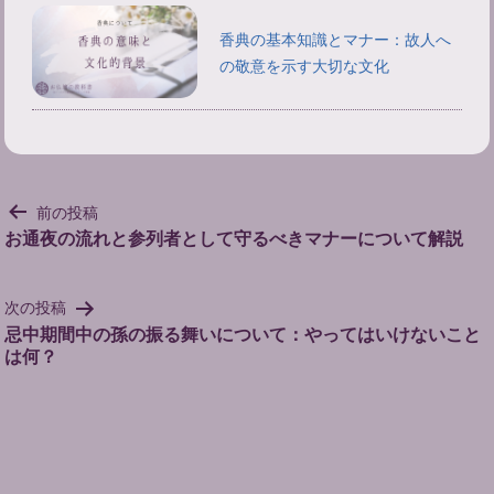
香典の基本知識とマナー：故人へ
の敬意を示す大切な文化
投
前の投稿
稿
お通夜の流れと参列者として守るべきマナーについて解説
ナ
ビ
次の投稿
ゲ
忌中期間中の孫の振る舞いについて：やってはいけないこと
ー
は何？
シ
ョ
ン