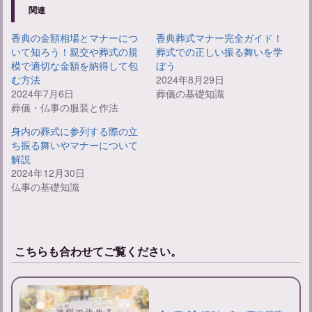
関連
香典の金額相場とマナーにつ
香典葬式マナー完全ガイド！
いて知ろう！親交や葬式の規
葬式での正しい振る舞いを学
模で適切な金額を納得して包
ぼう
む方法
2024年8月29日
2024年7月6日
葬儀の基礎知識
葬儀・仏事の服装と作法
身内の葬式に参列する際の立
葬儀後のお礼状の書き方：具体例や送るタイミングを解説
ち振る舞いやマナーについて
解説
2024年12月30日
仏事の基礎知識
葬儀後のお礼メールの書き方とポイント：具体的な例文と注意点
告別式での喪主挨拶：挨拶の例文やマナーについて解説
こちらも合わせてご覧ください。