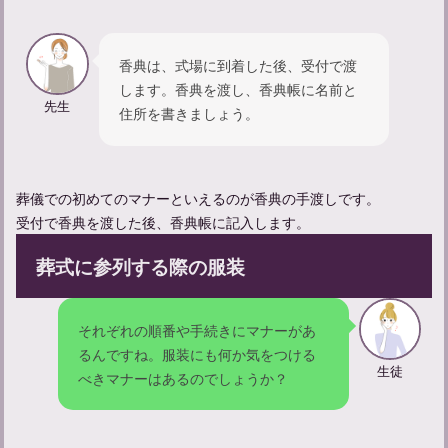
香典は、式場に到着した後、受付で渡
します。香典を渡し、香典帳に名前と
出棺の挨拶マナー：一連の流れや挨拶の例文などを解説
先生
住所を書きましょう。
葬儀での初めてのマナーといえるのが香典の手渡しです。
受付で香典を渡した後、香典帳に記入します。
葬式に参列する際の服装
それぞれの順番や手続きにマナーがあ
るんですね。服装にも何か気をつける
生徒
べきマナーはあるのでしょうか？
【会葬の御礼】返礼品選びガイド：失礼のない選び方とポイント