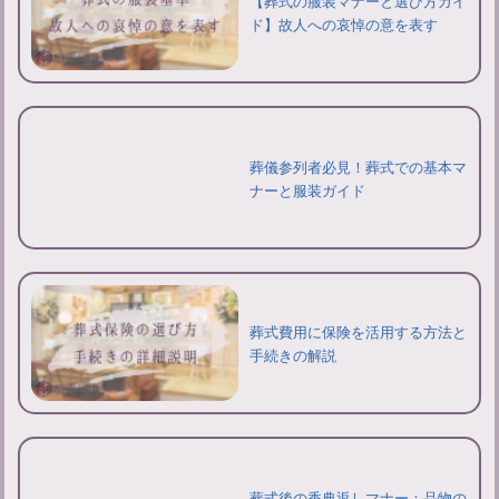
【葬式の服装マナーと選び方ガイ
ド】故人への哀悼の意を表す
葬儀参列者必見！葬式での基本マ
ナーと服装ガイド
葬式費用に保険を活用する方法と
手続きの解説
葬式後の香典返しマナー：品物の