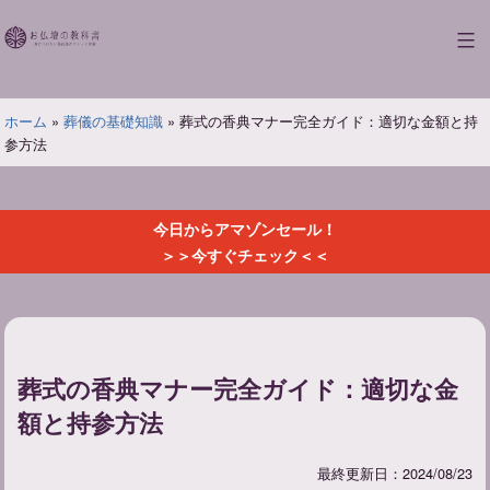
コ
ン
お
テ
仏
ン
壇
ツ
ホーム
»
葬儀の基礎知識
»
葬式の香典マナー完全ガイド：適切な金額と持
の
へ
参方法
教
ス
科
キ
書
ッ
今日からアマゾンセール！
プ
＞＞今すぐチェック＜＜
葬式の香典マナー完全ガイド：適切な金
額と持参方法
最終更新日：2024/08/23