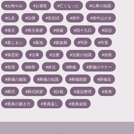
お悔やみ
お通夜
亡くなった
仏事の知識
仏具
位牌
告別式
喪中
喪中はがき
喪主
喪主挨拶
喪服
四十九日
回忌
墓じまい
墓地
家族葬
弔辞
弔電
御霊前
法事
法要
法要の知識
焼香
祭壇
納骨
終活
葬儀
葬儀のマナー
葬儀の服装
葬儀の知識
葬儀挨拶
葬儀花
葬式
葬式挨拶
訃報
遺品整理
香典
香典の書き方
香典返し
香典金額