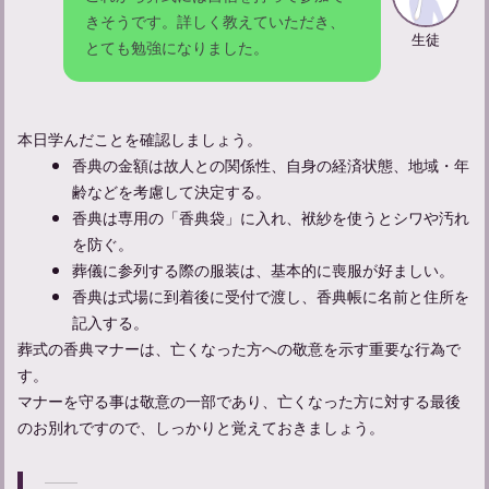
きそうです。詳しく教えていただき、
生徒
とても勉強になりました。
告別式での適切な挨拶のポイントと具体的なフレーズ
本日学んだことを確認しましょう。
香典の金額は故人との関係性、自身の経済状態、地域・年
齢などを考慮して決定する。
香典は専用の「香典袋」に入れ、袱紗を使うとシワや汚れ
を防ぐ。
葬儀に参列する際の服装は、基本的に喪服が好ましい。
香典は式場に到着後に受付で渡し、香典帳に名前と住所を
記入する。
葬式の香典マナーは、亡くなった方への敬意を示す重要な行為で
葬儀のお礼の挨拶はどのように行う？挨拶まわりやお礼状につい
す。
て
マナーを守る事は敬意の一部であり、亡くなった方に対する最後
のお別れですので、しっかりと覚えておきましょう。