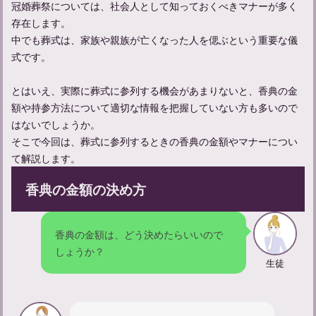
冠婚葬祭については、社会人として知っておくべきマナーが多く
存在します。
火葬までの流れ：手続きと準備について知る遺族のためのガイド
中でも葬式は、家族や親族が亡くなった人を偲ぶという重要な儀
式です。
とはいえ、実際に葬式に参列する機会があまりないと、香典の金
額や持参方法について適切な情報を把握していない方も多いので
はないでしょうか。
そこで今回は、葬式に参列するときの香典の金額やマナーについ
て解説します。
香典の金額の決め方
香典の包み方とマナー：三千円の書き方と漢数字の表記について
香典の金額は、どう決めたらいいので
しょうか？
生徒