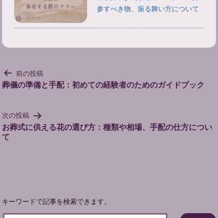
参すべき物、振る舞い方について
投
前の投稿
稿
葬儀の準備と手配：初めての経験者のためのガイドブック
ナ
ビ
次の投稿
ゲ
お葬式に供える花の選び方：種類や相場、手配の仕方につい
ー
て
シ
ョ
ン
キーワードで記事を検索できます。