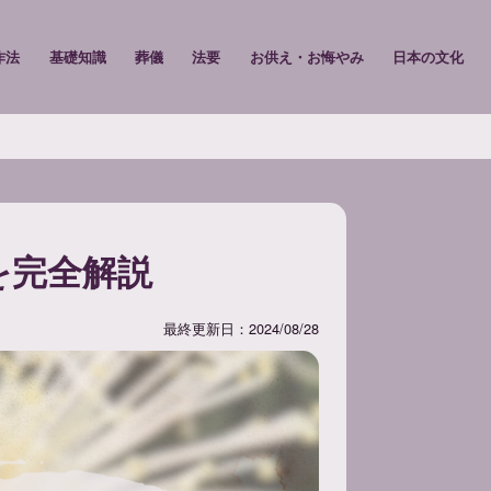
作法
基礎知識
葬儀
法要
お供え・お悔やみ
日本の文化
を完全解説
最終更新日：2024/08/28