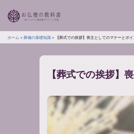
コ
ン
テ
ン
お
ツ
ホーム
»
葬儀の基礎知識
»
【葬式での挨拶】喪主としてのマナーとポイ
仏
へ
壇
ス
の
キ
教
ッ
【葬式での挨拶】
科
プ
書