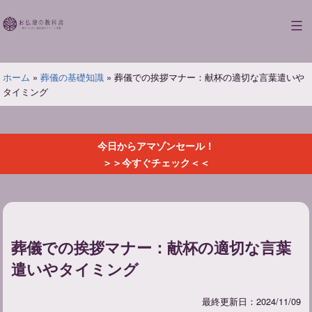
コ
ン
お
テ
仏
ン
壇
ツ
ホーム
»
葬儀の基礎知識
»
葬儀での挨拶マナー：献杯の適切な言葉遣いや
の
へ
タイミング
教
ス
科
キ
書
ッ
今日からアマゾンセール！
プ
＞＞今すぐチェック＜＜
葬儀での挨拶マナー：献杯の適切な言葉
遣いやタイミング
最終更新日：2024/11/09