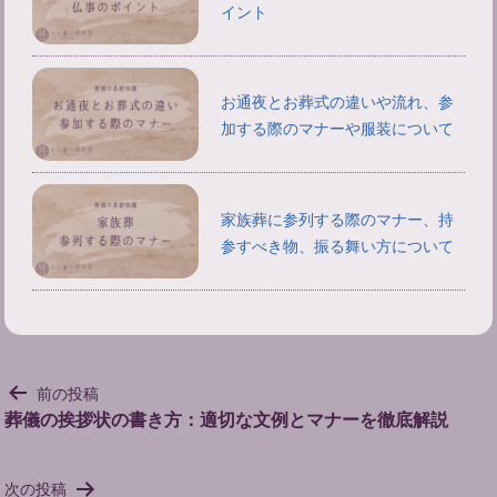
イント
お通夜とお葬式の違いや流れ、参
加する際のマナーや服装について
家族葬に参列する際のマナー、持
参すべき物、振る舞い方について
投
前の投稿
稿
葬儀の挨拶状の書き方：適切な文例とマナーを徹底解説
ナ
ビ
次の投稿