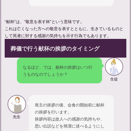
“献杯”は、”敬意を表す杯”という意味です。
これは亡くなった方への敬意を表すとともに、生きているものと
して死者に対する感謝の気持ちを示す行為でもあります。
【献杯の挨拶】親族代表として挨拶する際の例文を紹介
葬儀で行う献杯の挨拶のタイミング
なるほど、では、献杯の挨拶はいつ行
うものなのでしょうか？
生徒
喪主の挨拶の後、会食の開始前に献杯
の挨拶を行います。
先生
挨拶内容は故人への感謝の気持ちや、
思い出話などを簡潔に述べるようにし
出棺の際の見送り方：適切なマナーと心構えについて