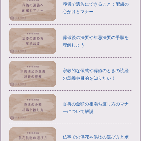
葬儀で遺族にできること：配慮の
心がけとマナー
葬儀後の法要や年忌法要の手順を
理解しよう
宗教的な儀式や葬儀のときの読経
の意義や目的を知りたい！
香典の金額の相場ち渡し方のマナ
ーについて解説
仏事での供花や供物の選び方とポ