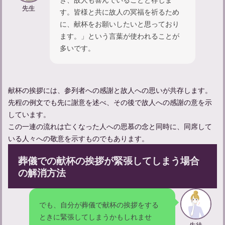
先生
す。皆様と共に故人の冥福を祈るため
に、献杯をお願いしたいと思っており
ます。」という言葉が使われることが
多いです。
出棺の挨拶マナー：一連の流れや挨拶の例文などを解説
献杯の挨拶には、参列者への感謝と故人への思いが共存します。
先程の例文でも先に謝意を述べ、その後で故人への感謝の意を示
しています。
この一連の流れは亡くなった人への思慕の念と同時に、同席して
いる人々への敬意を示すものでもあります。
葬儀での献杯の挨拶が緊張してしまう場合
の解消方法
【会葬の御礼】返礼品選びガイド：失礼のない選び方とポイント
でも、自分が葬儀で献杯の挨拶をする
ときに緊張してしまうかもしれませ
生徒