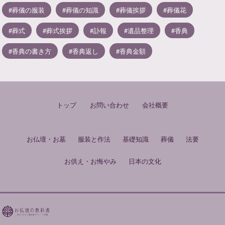
葬儀の服装
葬儀の知識
葬儀挨拶
葬儀花
葬式
葬式挨拶
訃報
遺品整理
香典
香典の書き方
香典返し
香典金額
トップ
お問い合わせ
会社概要
お仏壇・お墓
服装と作法
基礎知識
葬儀
法要
お供え・お悔やみ
日本の文化