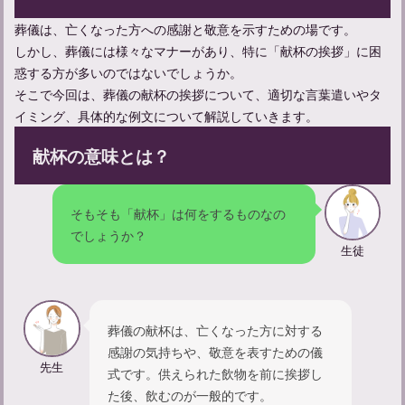
葬儀は、亡くなった方への感謝と敬意を示すための場です。
火葬までの流れ：手続きと準備について知る遺族のためのガイド
しかし、葬儀には様々なマナーがあり、特に「献杯の挨拶」に困
惑する方が多いのではないでしょうか。
そこで今回は、葬儀の献杯の挨拶について、適切な言葉遣いやタ
イミング、具体的な例文について解説していきます。
献杯の意味とは？
そもそも「献杯」は何をするものなの
でしょうか？
生徒
香典の包み方とマナー：三千円の書き方と漢数字の表記について
葬儀の献杯は、亡くなった方に対する
感謝の気持ちや、敬意を表すための儀
先生
式です。供えられた飲物を前に挨拶し
た後、飲むのが一般的です。