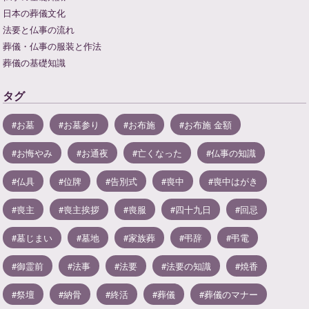
日本の葬儀文化
法要と仏事の流れ
葬儀・仏事の服装と作法
葬儀の基礎知識
タグ
お墓
お墓参り
お布施
お布施 金額
お悔やみ
お通夜
亡くなった
仏事の知識
仏具
位牌
告別式
喪中
喪中はがき
喪主
喪主挨拶
喪服
四十九日
回忌
墓じまい
墓地
家族葬
弔辞
弔電
御霊前
法事
法要
法要の知識
焼香
祭壇
納骨
終活
葬儀
葬儀のマナー