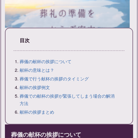
目次
葬儀の献杯の挨拶について
葬礼の準備と当日の流れ：服装などのマナーも解説
献杯の意味とは？
葬儀で行う献杯の挨拶のタイミング
献杯の挨拶例文
葬儀での献杯の挨拶が緊張してしまう場合の解消
方法
献杯の挨拶まとめ
葬儀の献杯の挨拶について