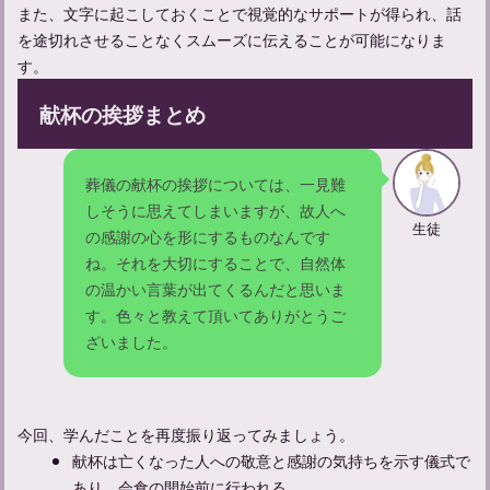
また、文字に起こしておくことで視覚的なサポートが得られ、話
を途切れさせることなくスムーズに伝えることが可能になりま
告別式での適切な挨拶のポイントと具体的なフレーズ
す。
献杯の挨拶まとめ
葬儀の献杯の挨拶については、一見難
しそうに思えてしまいますが、故人へ
生徒
の感謝の心を形にするものなんです
ね。それを大切にすることで、自然体
の温かい言葉が出てくるんだと思いま
す。色々と教えて頂いてありがとうご
ざいました。
葬儀のお礼の挨拶はどのように行う？挨拶まわりやお礼状につい
て
今回、学んだことを再度振り返ってみましょう。
献杯は亡くなった人への敬意と感謝の気持ちを示す儀式で
あり、会食の開始前に行われる。