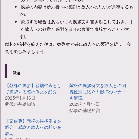
挨拶の内容は参列者への感謝と故人への思いが共存するも
の。
緊張する場合はあらかじめ挨拶文を書き起こしておき、ま
た故人への敬意と感謝を自分の言葉で表現することが大
切。
献杯の挨拶を終えた後は、参列者と共に故人への冥福を祈り、会
食を楽しみましょう。
葬儀後のお礼状の書き方：具体例や送るタイミングを解説
関連
葬儀後のお礼メールの書き方とポイント：具体的な例文と注意点
【献杯の挨拶】親族代表とし
献杯の挨拶例文を故人との関
て挨拶する際の例文を紹介
係性別に紹介！献杯のマナー
2025年1月16日
も解説
葬儀の基礎知識
2025年1月17日
告別式での喪主挨拶：挨拶の例文やマナーについて解説
仏事の基礎知識
【家族葬】献杯の挨拶例文を
紹介：感謝と故人への想いを
表現