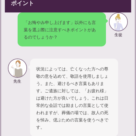
ポイント
「お悔やみ申し上げます」以外にも言
葉を選ぶ際に注意すべきポイントがあ
生徒
るのでしょうか？
状況によっては、亡くなった方への尊
敬の意を込めて、敬語を使用しましょ
先生
出棺時にクラクションを鳴らす意味とは？葬儀のマナーもご紹介
う。また、避けるべき言葉もありま
す。ご遺族に対しては、「お疲れ様」
は避けた方が良いでしょう。これは日
常的な会話では励ましの言葉として使
われますが、葬儀の場では、故人の死
を悼み、偲ぶための言葉を使うべきで
す。