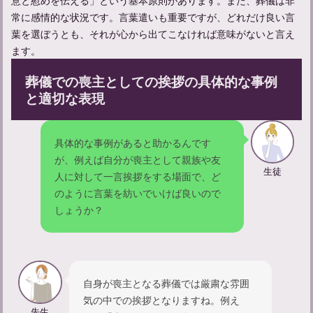
常に感情的な状況です。言葉遣いも重要ですが、どれだけ良い言
葉を選ぼうとも、それが心から出てこなければ意味がないと言え
ます。
葬儀での喪主としての挨拶の具体的な事例
と適切な表現
葬儀後のお礼状の書き方：具体例や送るタイミングを解説
具体的な事例があると助かるんです
が、例えば自分が喪主として親族や友
生徒
人に対して一言挨拶をする場面で、ど
葬儀後のお礼メールの書き方とポイント：具体的な例文と注意点
のように言葉を紡いでいけば良いので
しょうか？
告別式での喪主挨拶：挨拶の例文やマナーについて解説
自身が喪主となる葬儀では厳粛な雰囲
気の中での挨拶となりますね。例え
先生