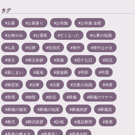
タグ
お墓
お墓参り
お布施
お布施 金額
お悔やみ
お通夜
亡くなった
仏事の知識
仏具
位牌
告別式
喪中
喪中はがき
喪主
喪主挨拶
喪服
四十九日
回忌
墓じまい
墓地
家族葬
弔辞
弔電
御霊前
法事
法要
法要の知識
焼香
祭壇
納骨
終活
葬儀
葬儀のマナー
葬儀の服装
葬儀の知識
葬儀挨拶
葬儀花
葬式
葬式挨拶
訃報
遺品整理
香典
香典の書き方
香典返し
香典金額