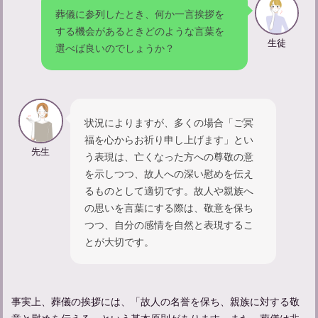
葬儀に参列したとき、何か一言挨拶を
する機会があるときどのような言葉を
告別式での適切な挨拶のポイントと具体的なフレーズ
生徒
選べば良いのでしょうか？
状況によりますが、多くの場合「ご冥
福を心からお祈り申し上げます」とい
先生
う表現は、亡くなった方への尊敬の意
を示しつつ、故人への深い慰めを伝え
るものとして適切です。故人や親族へ
の思いを言葉にする際は、敬意を保ち
つつ、自分の感情を自然と表現するこ
葬儀のお礼の挨拶はどのように行う？挨拶まわりやお礼状につい
とが大切です。
て
事実上、葬儀の挨拶には、「故人の名誉を保ち、親族に対する敬
意と慰めを伝える」という基本原則があります。また、葬儀は非