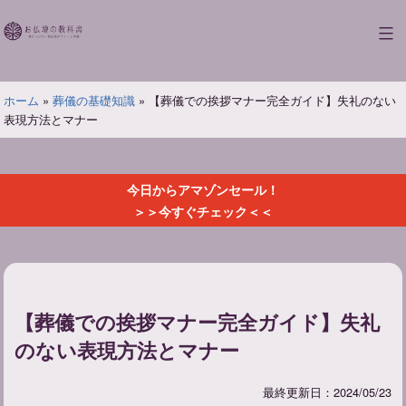
コ
ン
お
テ
仏
ン
壇
ツ
ホーム
»
葬儀の基礎知識
»
【葬儀での挨拶マナー完全ガイド】失礼のない
の
へ
表現方法とマナー
教
ス
科
キ
書
ッ
今日からアマゾンセール！
プ
＞＞今すぐチェック＜＜
【葬儀での挨拶マナー完全ガイド】失礼
のない表現方法とマナー
最終更新日：2024/05/23