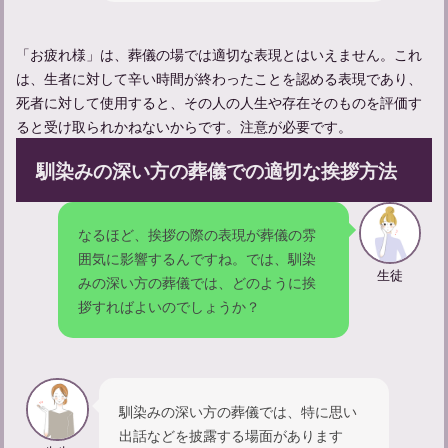
「お疲れ様」は、葬儀の場では適切な表現とはいえません。これ
は、生者に対して辛い時間が終わったことを認める表現であり、
死者に対して使用すると、その人の人生や存在そのものを評価す
出棺の挨拶マナー：一連の流れや挨拶の例文などを解説
ると受け取られかねないからです。注意が必要です。
馴染みの深い方の葬儀での適切な挨拶方法
なるほど、挨拶の際の表現が葬儀の雰
囲気に影響するんですね。では、馴染
生徒
みの深い方の葬儀では、どのように挨
拶すればよいのでしょうか？
【会葬の御礼】返礼品選びガイド：失礼のない選び方とポイント
馴染みの深い方の葬儀では、特に思い
出話などを披露する場面があります