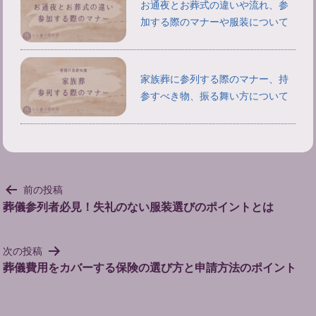
お通夜とお葬式の違いや流れ、参
加する際のマナーや服装について
家族葬に参列する際のマナー、持
参すべき物、振る舞い方について
投
前の投稿
稿
葬儀参列者必見！失礼のない服装選びのポイントとは
ナ
ビ
次の投稿
ゲ
葬儀費用をカバーする保険の選び方と申請方法のポイント
ー
シ
ョ