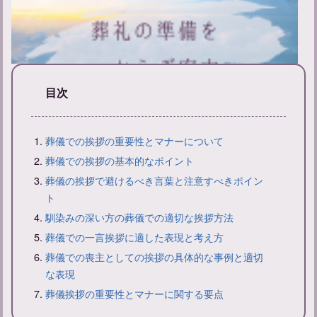
目次
葬儀での挨拶の重要性とマナーについて
葬礼の準備と当日の流れ：服装などのマナーも解説
葬儀での挨拶の基本的なポイント
葬儀の挨拶で避けるべき言葉と注意すべきポイン
ト
馴染みの深い方の葬儀での適切な挨拶方法
葬儀での一言挨拶に適した表現と考え方
葬儀での喪主としての挨拶の具体的な事例と適切
な表現
葬儀挨拶の重要性とマナーに関する要点