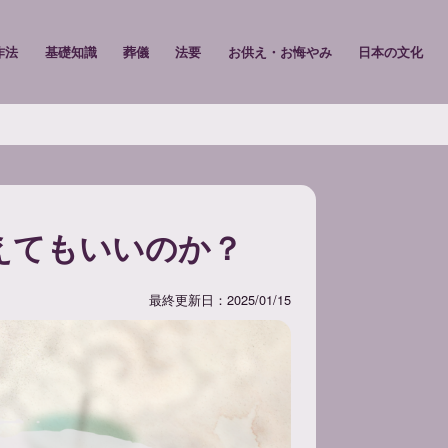
作法
基礎知識
葬儀
法要
お供え・お悔やみ
日本の文化
えてもいいのか？
最終更新日：2025/01/15