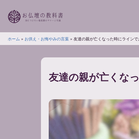
コ
ン
テ
ン
お
ツ
ホーム
»
お供え・お悔やみの言葉
»
友達の親が亡くなった時にラインで
仏
へ
壇
ス
の
キ
教
ッ
友達の親が亡くな
科
プ
書