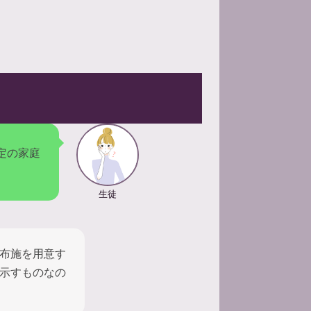
定の家庭
生徒
布施を用意す
示すものなの