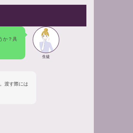
うか？具
生徒
。渡す際には