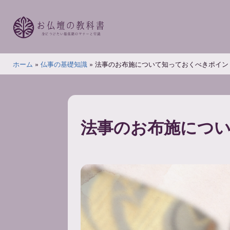
コ
ン
テ
ン
お
ツ
ホーム
»
仏事の基礎知識
»
法事のお布施について知っておくべきポイン
仏
へ
壇
ス
の
キ
教
ッ
法事のお布施につ
科
プ
書