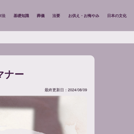
作法
基礎知識
葬儀
法要
お供え・お悔やみ
日本の文化
マナー
最終更新日：2024/08/09