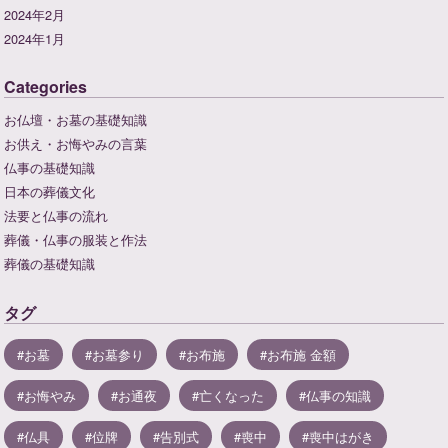
2024年2月
2024年1月
Categories
お仏壇・お墓の基礎知識
お供え・お悔やみの言葉
仏事の基礎知識
日本の葬儀文化
法要と仏事の流れ
葬儀・仏事の服装と作法
葬儀の基礎知識
タグ
お墓
お墓参り
お布施
お布施 金額
お悔やみ
お通夜
亡くなった
仏事の知識
仏具
位牌
告別式
喪中
喪中はがき