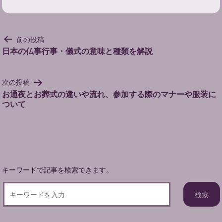
投
前の投稿
稿
日本の仏事行事・儀式の意味と種類を解説
ナ
ビ
次の投稿
ゲ
お通夜とお葬式の違いや流れ、参加する際のマナーや服装に
ー
ついて
シ
ョ
ン
キーワードで記事を検索できます。