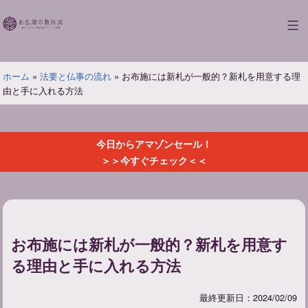
コ
ン
お
テ
仏
ン
壇
ツ
ホーム
»
法要と仏事の流れ
»
お布施には新札が一般的？新札を用意する理
の
へ
由と手に入れる方法
教
ス
科
キ
書
ッ
今日からアマゾンセール！
プ
＞＞今すぐチェック＜＜
お布施には新札が一般的？新札を用意す
る理由と手に入れる方法
最終更新日：2024/02/09