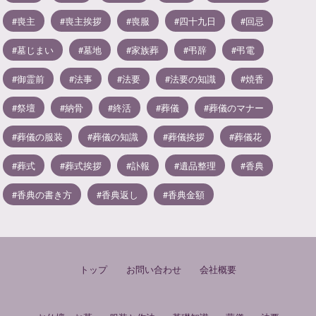
喪主
喪主挨拶
喪服
四十九日
回忌
墓じまい
墓地
家族葬
弔辞
弔電
御霊前
法事
法要
法要の知識
焼香
祭壇
納骨
終活
葬儀
葬儀のマナー
葬儀の服装
葬儀の知識
葬儀挨拶
葬儀花
葬式
葬式挨拶
訃報
遺品整理
香典
香典の書き方
香典返し
香典金額
トップ
お問い合わせ
会社概要