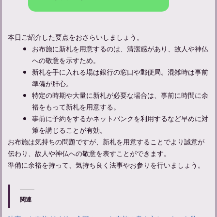
本日ご紹介した要点をおさらいしましょう。
お布施に新札を用意するのは、清潔感があり、故人や神仏
への敬意を示すため。
法要の服装マナーと具体的な着こなし術を解説
新札を手に入れる場は銀行の窓口や郵便局。混雑時は事前
準備が肝心。
特定の時期や大量に新札が必要な場合は、事前に時間に余
裕をもって新札を用意する。
三回忌法要の準備と流れを完全解説！適切な手順で敬意を示す方
事前に予約をするかネットバンクを利用するなど早めに対
法
策を講じることが有効。
お布施は気持ちの問題ですが、新札を用意することでより誠意が
伝わり、故人や神仏への敬意を表すことができます。
百箇日法要とは？大切な節目の手続きについて知ろう
準備に余裕を持って、気持ち良く法事やお参りを行いましょう。
関連