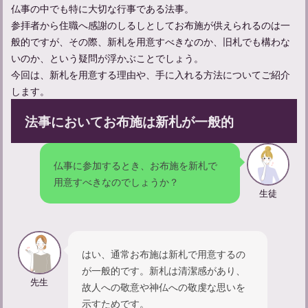
仏事の中でも特に大切な行事である法事。
13回忌法要について：当日の流れ、服装、持ち物などを解説
参拝者から住職へ感謝のしるしとしてお布施が供えられるのは一
般的ですが、その際、新札を用意すべきなのか、旧札でも構わな
いのか、という疑問が浮かぶことでしょう。
今回は、新札を用意する理由や、手に入れる方法についてご紹介
します。
法事においてお布施は新札が一般的
仏事に参加するとき、お布施を新札で
用意すべきなのでしょうか？
生徒
【三回忌の香典返しマナーガイド】相場や品物選びとお礼の手紙
はい、通常お布施は新札で用意するの
が一般的です。新札は清潔感があり、
先生
故人への敬意や神仏への敬虔な思いを
示すためです。