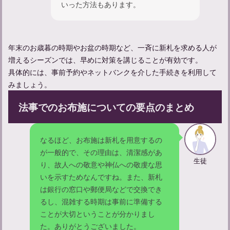
いった方法もあります。
法要のお供え物は必要か？お供え物の選び方と金額の相場
年末のお歳暮の時期やお盆の時期など、一斉に新札を求める人が
増えるシーズンでは、早めに対策を講じることが有効です。
具体的には、事前予約やネットバンクを介した手続きを利用して
みましょう。
法事でのお布施についての要点のまとめ
なるほど、お布施は新札を用意するの
が一般的で、その理由は、清潔感があ
法要の香典マナーガイド：金額や包み方の正解は？
生徒
り、故人への敬意や神仏への敬虔な思
いを示すためなんですね。また、新札
は銀行の窓口や郵便局などで交換でき
るし、混雑する時期は事前に準備する
ことが大切ということが分かりまし
た。ありがとうございました。