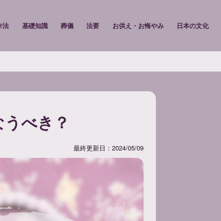
作法
基礎知識
葬儀
法要
お供え・お悔やみ
日本の文化
なうべき？
最終更新日：2024/05/09