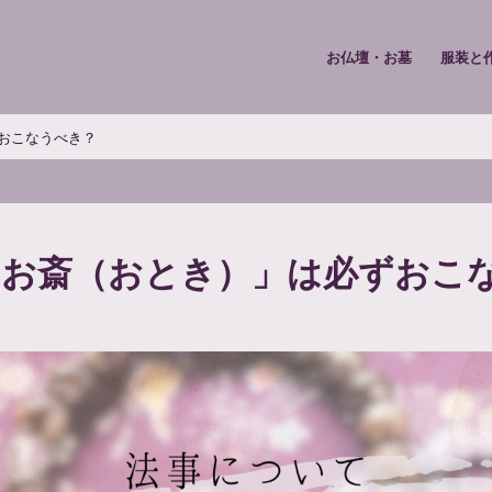
お仏壇・お墓
服装と
おこなうべき？
「お斎（おとき）」は必ずおこ