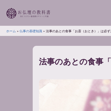
コ
ン
テ
ン
お
ツ
ホーム
»
仏事の基礎知識
»
法事のあとの食事「お斎（おとき）」は必ず
仏
へ
壇
ス
の
キ
教
ッ
法事のあとの食事
科
プ
書