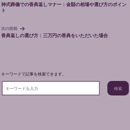
稿
神式葬儀での香典返しマナー：金額の相場や選び方のポイン
ト
ナ
ビ
ゲ
次の投稿
ー
香典返しの選び方：三万円の香典をいただいた場合
シ
ョ
ン
キーワードで記事を検索できます。