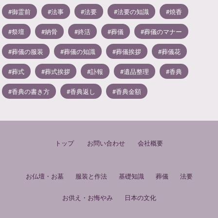
御霊前
法事
法要
法要の知識
焼香
祭壇
納骨
終活
葬儀
葬儀のマナー
葬儀の服装
葬儀の知識
葬儀挨拶
葬儀花
葬式
葬式挨拶
訃報
遺品整理
香典
香典の書き方
香典返し
香典金額
トップ
お問い合わせ
会社概要
お仏壇・お墓
服装と作法
基礎知識
葬儀
法要
お供え・お悔やみ
日本の文化