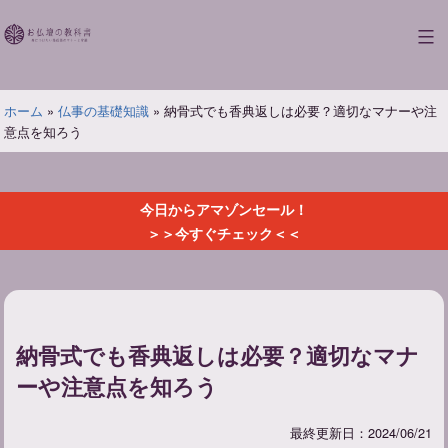
コ
ン
お
テ
仏
ン
壇
ツ
ホーム
»
仏事の基礎知識
»
納骨式でも香典返しは必要？適切なマナーや注
の
へ
意点を知ろう
教
ス
科
キ
書
ッ
今日からアマゾンセール！
プ
＞＞今すぐチェック＜＜
納骨式でも香典返しは必要？適切なマナ
ーや注意点を知ろう
最終更新日：2024/06/21