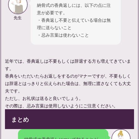
納骨式の香典返しには、以下の点に注
意が必要です。
忌中やってはいけないことについて解説
先生
・香典返し不要と伝えている場合は無
理に送らないこと
・忌み言葉は使わないこと
適切な遺体管理のポイントと安置場所選び、その重要性とは
精進落としでの献杯の挨拶の仕方：関係性別の例文も紹介
近年では、香典返しは不要もしくは辞退する方も増えてきていま
す。
香典をいただいたらお返しをするのがマナーですが、不要もしく
は辞退とはっきりと伝えられた場合は、無理に渡さなくても大丈
夫です。
ただし、お礼状は送ると良いでしょう。
その際は、忌み言葉は使用しないようにご注意ください。
まとめ
納骨式の香典返しについて知ることが