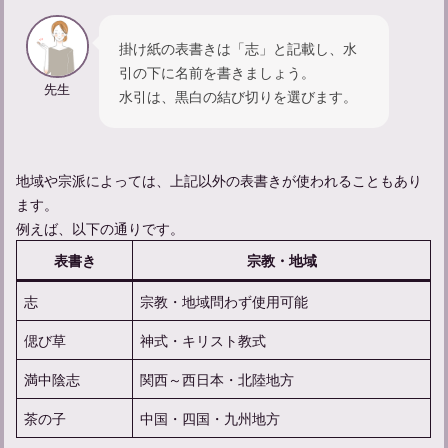
掛け紙の表書きは「志」と記載し、水
引の下に名前を書きましょう。
先生
水引は、黒白の結び切りを選びます。
亡くなった人の顔を見に行く服装やマナーについて解説
地域や宗派によっては、上記以外の表書きが使われることもあり
ます。
例えば、以下の通りです。
表書き
宗教・地域
志
宗教・地域問わず使用可能
偲び草
神式・キリスト教式
満中陰志
関西～西日本・北陸地方
家族葬参列者としてのマナーや服装についてのガイド
茶の子
中国・四国・九州地方