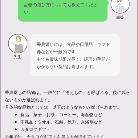
品物の選び方についても教えてくださ
い。
生徒
忌中期間中の孫の振る舞いについて：やってはいけないことは
香典返しには、食品や日用品、ギフト
何？
券などが一般的です。
先生
中でも賞味期限が長く、調理の手間が
かからない食品は喜ばれます。
香典返しの品物は、一般的に「消えもの」と呼ばれる、後に残ら
ないものが選ばれます。
具体的な品物としては、以下のようなものが挙げられます。
食品：菓子、お茶、コーヒー、海産物など
消耗品：タオル、石鹸、洗剤、入浴剤など
カタログギフト
参列者のマナーガイド：弔事に参列する際の服装について解説
近年では、カタログギフトを選ぶ人が増えています。