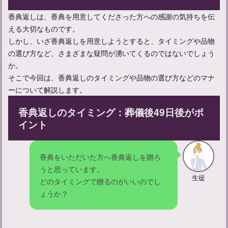
香典返しは、香典を用意してくださった方への感謝の気持ちを伝
お線香をあげに行く連絡方法と弔問時の言葉遣いのマナーについ
える大切なものです。
て
しかし、いざ香典返しを用意しようとすると、タイミングや品物
の選び方など、さまざまな疑問が湧いてくるのではないでしょう
か。
そこで今回は、香典返しのタイミングや品物の選び方などのマナ
ーについて解説します。
香典返しのタイミング：葬儀後49日後がポ
イント
香典をいただいた方へ香典返しを贈ろ
うと思っています。
亡くなることについて：類義語との違いや意味、使い方を学ぶ
生徒
どのタイミングで贈るのがいいのでし
ょうか？