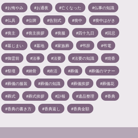
お悔やみ
お通夜
亡くなった
仏事の知識
仏具
位牌
告別式
喪中
喪中はがき
喪主
喪主挨拶
喪服
四十九日
回忌
墓じまい
墓地
家族葬
弔辞
弔電
御霊前
法事
法要
法要の知識
焼香
祭壇
納骨
終活
葬儀
葬儀のマナー
葬儀の服装
葬儀の知識
葬儀挨拶
葬儀花
葬式
葬式挨拶
訃報
遺品整理
香典
香典の書き方
香典返し
香典金額