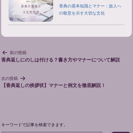
香典の基本知識とマナー：故人へ
の敬意を示す大切な文化
投
前の投稿
稿
香典返しにのしは付ける？書き方やマナーについて解説
ナ
ビ
次の投稿
ゲ
【香典返しの挨拶状】マナーと例文を徹底解説！
ー
シ
ョ
ン
キーワードで記事を検索できます。