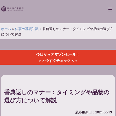
コ
ン
お
テ
仏
ン
壇
ツ
ホーム
»
仏事の基礎知識
»
香典返しのマナー：タイミングや品物の選び方
の
へ
について解説
教
ス
科
キ
書
ッ
今日からアマゾンセール！
プ
＞＞今すぐチェック＜＜
香典返しのマナー：タイミングや品物の
選び方について解説
最終更新日：2024/06/13