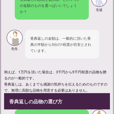
【忌中神社参拝してしまった】忌中のルールについて紹介
の金額のものを選べばいいでしょう
生徒
か？
香典返しの金額は、一般的に頂いた香
典の半額から3分の1程度が目安とされ
先生
ています。
例えば、1万円を頂いた場合は、3千円から5千円程度の品物を贈
【不幸があった人への声かけ】友達にかける言葉の例文を紹介
るのが一般的です。
香典返しは、あくまでも感謝の気持ちを伝えるためのものですの
で、無理に高額な品物を用意する必要はありません。
香典返しの品物の選び方