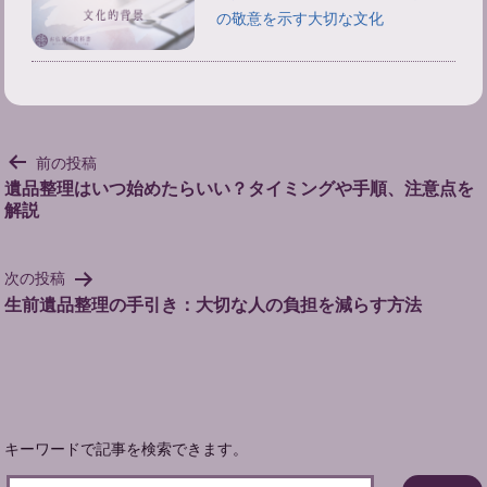
の敬意を示す大切な文化
投
前の投稿
稿
遺品整理はいつ始めたらいい？タイミングや手順、注意点を
解説
ナ
ビ
ゲ
次の投稿
ー
生前遺品整理の手引き：大切な人の負担を減らす方法
シ
ョ
ン
キーワードで記事を検索できます。