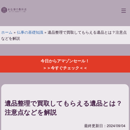
コ
ン
お
テ
仏
ン
壇
ツ
ホーム
»
仏事の基礎知識
»
遺品整理で買取してもらえる遺品とは？注意点
の
へ
などを解説
教
ス
科
キ
書
ッ
今日からアマゾンセール！
プ
＞＞今すぐチェック＜＜
遺品整理で買取してもらえる遺品とは？
注意点などを解説
最終更新日：2024/09/04