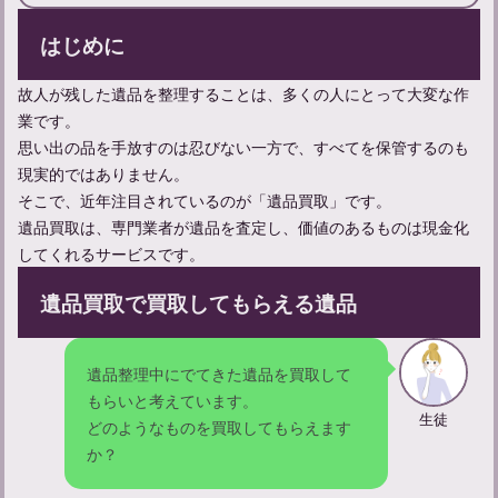
はじめに
お線香をあげに行く連絡方法と弔問時の言葉遣いのマナーについ
故人が残した遺品を整理することは、多くの人にとって大変な作
て
業です。
思い出の品を手放すのは忍びない一方で、すべてを保管するのも
現実的ではありません。
そこで、近年注目されているのが「遺品買取」です。
遺品買取は、専門業者が遺品を査定し、価値のあるものは現金化
してくれるサービスです。
遺品買取で買取してもらえる遺品
遺品整理中にでてきた遺品を買取して
もらいと考えています。
亡くなることについて：類義語との違いや意味、使い方を学ぶ
生徒
どのようなものを買取してもらえます
か？