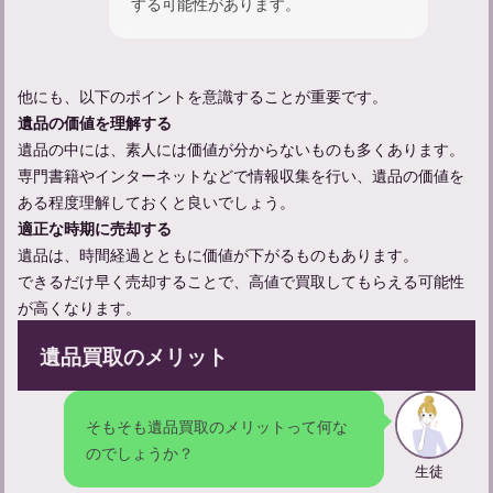
する可能性があります。
忌中やってはいけないことについて解説
他にも、以下のポイントを意識することが重要です。
遺品の価値を理解する
適切な遺体管理のポイントと安置場所選び、その重要性とは
遺品の中には、素人には価値が分からないものも多くあります。
専門書籍やインターネットなどで情報収集を行い、遺品の価値を
ある程度理解しておくと良いでしょう。
精進落としでの献杯の挨拶の仕方：関係性別の例文も紹介
適正な時期に売却する
遺品は、時間経過とともに価値が下がるものもあります。
できるだけ早く売却することで、高値で買取してもらえる可能性
が高くなります。
遺品買取のメリット
そもそも遺品買取のメリットって何な
のでしょうか？
生徒