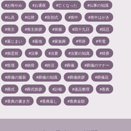
お悔やみ
お通夜
亡くなった
仏事の知識
仏具
位牌
告別式
喪中
喪中はがき
喪主
喪主挨拶
喪服
四十九日
回忌
墓じまい
墓地
家族葬
弔辞
弔電
御霊前
法事
法要
法要の知識
焼香
祭壇
納骨
終活
葬儀
葬儀のマナー
葬儀の服装
葬儀の知識
葬儀挨拶
葬儀花
葬式
葬式挨拶
訃報
遺品整理
香典
香典の書き方
香典返し
香典金額