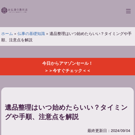
コ
ン
お
テ
仏
ン
壇
ツ
ホーム
»
仏事の基礎知識
»
遺品整理はいつ始めたらいい？タイミングや手
の
へ
順、注意点を解説
教
ス
科
キ
書
ッ
今日からアマゾンセール！
プ
＞＞今すぐチェック＜＜
遺品整理はいつ始めたらいい？タイミン
グや手順、注意点を解説
最終更新日：2024/09/04