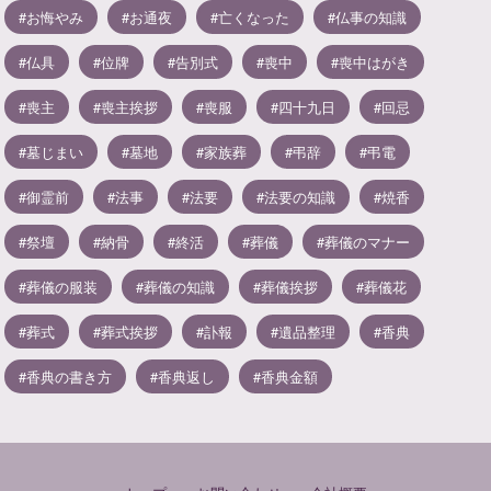
お悔やみ
お通夜
亡くなった
仏事の知識
仏具
位牌
告別式
喪中
喪中はがき
喪主
喪主挨拶
喪服
四十九日
回忌
墓じまい
墓地
家族葬
弔辞
弔電
御霊前
法事
法要
法要の知識
焼香
祭壇
納骨
終活
葬儀
葬儀のマナー
葬儀の服装
葬儀の知識
葬儀挨拶
葬儀花
葬式
葬式挨拶
訃報
遺品整理
香典
香典の書き方
香典返し
香典金額