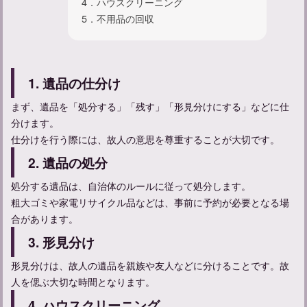
4．ハウスクリーニング
5．不用品の回収
1. 遺品の仕分け
忌中期間中の孫の振る舞いについて：やってはいけないことは
何？
まず、遺品を「処分する」「残す」「形見分けにする」などに仕
分けます。
仕分けを行う際には、故人の意思を尊重することが大切です。
2. 遺品の処分
処分する遺品は、自治体のルールに従って処分します。
粗大ゴミや家電リサイクル品などは、事前に予約が必要となる場
合があります。
3. 形見分け
形見分けは、故人の遺品を親族や友人などに分けることです。故
人を偲ぶ大切な時間となります。
参列者のマナーガイド：弔事に参列する際の服装について解説
4. ハウスクリーニング