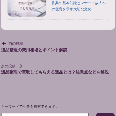
香典の基本知識とマナー：故人へ
の敬意を示す大切な文化
投
前の投稿
稿
遺品整理の費用相場とポイント解説
ナ
ビ
次の投稿
ゲ
遺品整理で買取してもらえる遺品とは？注意点などを解説
ー
シ
ョ
ン
キーワードで記事を検索できます。