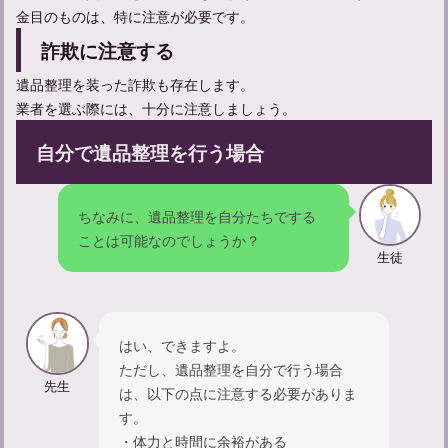
忌中やってはいけないことについて解説
金目のものは、特に注意が必要です。
詐欺に注意する
遺品整理を装った詐欺も存在します。
適切な遺体管理のポイントと安置場所選び、その重要性とは
業者を選ぶ際には、十分に注意しましょう。
自分で遺品整理を行う場合
精進落としでの献杯の挨拶の仕方：関係性別の例文も紹介
ちなみに、遺品整理を自分たちでする
ことは可能なのでしょうか？
生徒
はい、できますよ。
ただし、遺品整理を自分で行う場合
先生
は、以下の点に注意する必要がありま
す。
・体力と時間に余裕がある