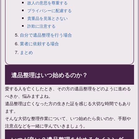
故人の意思を尊重する
プライバシーに配慮する
お線香をあげに行く連絡方法と弔問時の言葉遣いのマナーについ
貴重品を見落とさない
て
詐欺に注意する
自分で遺品整理を行う場合
業者に依頼する場合
まとめ
遺品整理はいつ始めるのか？
愛する人を亡くしたとき、その方の遺品整理をどのように進める
べきか、悩みますよね。
遺品整理は亡くなった方の生きた証を感じる大切な時間でもあり
亡くなることについて：類義語との違いや意味、使い方を学ぶ
ます。
そんな大切な整理作業について、いつ始めたら良いのか、手順や
注意点などを一緒に学んでいきましょう。