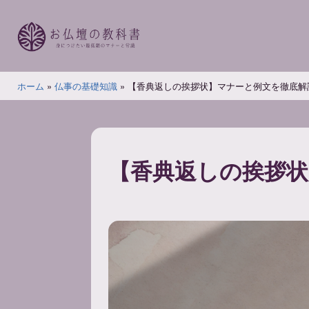
コ
ン
テ
ン
お
ツ
ホーム
»
仏事の基礎知識
»
【香典返しの挨拶状】マナーと例文を徹底解
仏
へ
壇
ス
の
キ
教
ッ
【香典返しの挨拶状
科
プ
書