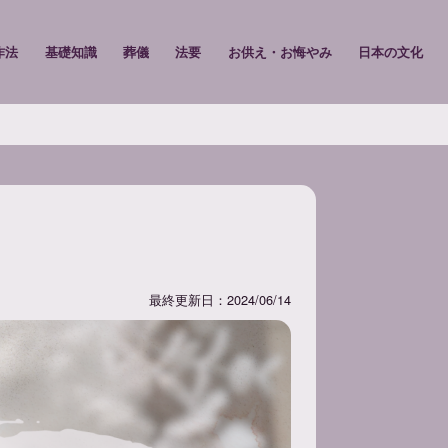
作法
基礎知識
葬儀
法要
お供え・お悔やみ
日本の文化
最終更新日：2024/06/14