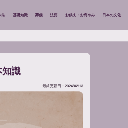
作法
基礎知識
葬儀
法要
お供え・お悔やみ
日本の文化
本知識
最終更新日：2024/02/13