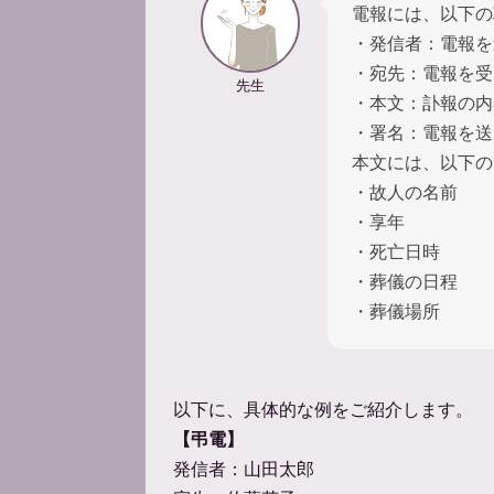
電報には、以下の
・発信者：電報を
・宛先：電報を受
先生
・本文：訃報の内
・署名：電報を送
本文には、以下の
・故人の名前
・享年
・死亡日時
・葬儀の日程
・葬儀場所
以下に、具体的な例をご紹介します。
【弔電】
発信者：山田太郎