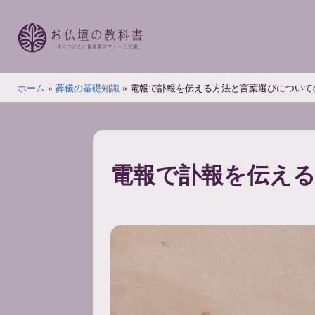
コ
ン
テ
ン
お
ツ
ホーム
»
葬儀の基礎知識
»
電報で訃報を伝える方法と言葉選びについて
仏
へ
壇
ス
の
キ
教
ッ
電報で訃報を伝え
科
プ
書