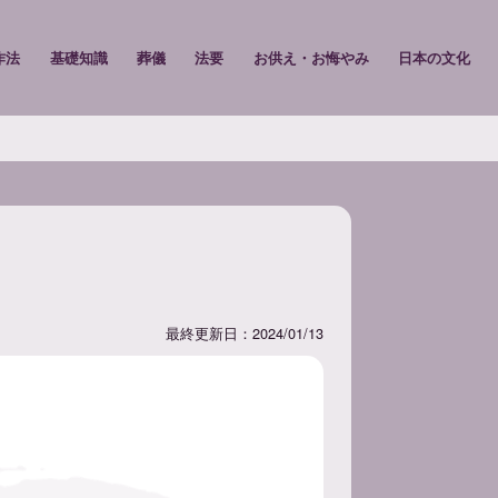
作法
基礎知識
葬儀
法要
お供え・お悔やみ
日本の文化
最終更新日：2024/01/13