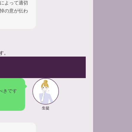
によって適切
悼の意が伝わ
す。
べきです
生徒