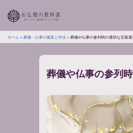
コ
ン
テ
ン
お
ツ
ホーム
»
葬儀・仏事の服装と作法
»
葬儀や仏事の参列時の適切な言葉遣
仏
へ
壇
ス
の
キ
教
ッ
葬儀や仏事の参列
科
プ
書