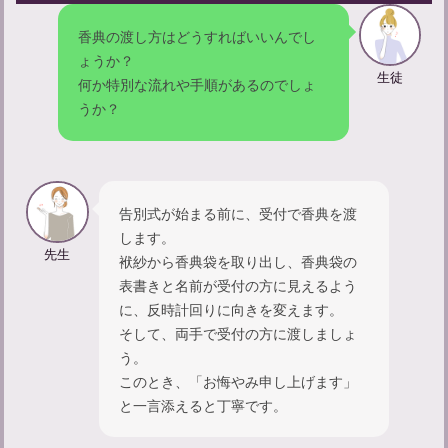
【一周忌】服装の選び方ガイド：ふさわしい服装で参列しよう
香典の渡し方はどうすればいいんでし
ょうか？
生徒
何か特別な流れや手順があるのでしょ
初めての葬儀でも安心！メンズ礼服レンタルの選び方と注意点
うか？
急な葬儀でも安心して礼服をレンタルする方法と選び方
告別式が始まる前に、受付で香典を渡
します。
先生
袱紗から香典袋を取り出し、香典袋の
表書きと名前が受付の方に見えるよう
に、反時計回りに向きを変えます。
そして、両手で受付の方に渡しましょ
う。
このとき、「お悔やみ申し上げます」
と一言添えると丁寧です。