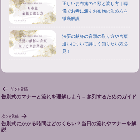
正しいお布施の金額と渡し方｜葬
儀でお寺に渡すお布施の決め方を
徹底解説
法要の献杯の音頭の取り方や言葉
遣いについて詳しく知りたい方必
見！
投
前の投稿
稿
告別式のマナーと流れを理解しよう – 参列するためのガイド
ナ
ビ
次の投稿
ゲ
告別式にかかる時間はどのくらい？当日の流れやマナーを解
ー
説
シ