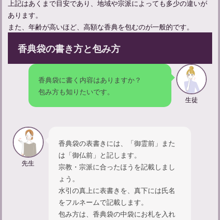
上記はあくまで目安であり、地域や宗派によっても多少の違いが
あります。
また、年齢が高いほど、高額な香典を包むのが一般的です。
香典袋の書き方と包み方
家族葬に参列する際の服装について：マナーを守った身だしなみ
香典袋に書く内容はありますか？
包み方も知りたいです。
生徒
香典袋の表書きには、「御霊前」また
は「御仏前」と記します。
先生
宗教・宗派に合ったほうを記載しまし
ょう。
水引の真上に表書きを、真下には氏名
をフルネームで記載します。
包み方は、香典袋の中袋にお札を入れ
法事に参列する際のマナーガイド：準備から挨拶までを解説