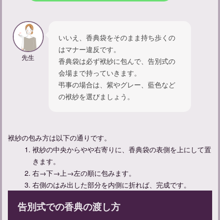
いいえ、香典袋をそのまま持ち歩くの
はマナー違反です。
一周忌にふさわしい女性の服装マナーとメイクのポイントを解説
先生
香典袋は必ず袱紗に包んで、告別式の
会場まで持っていきます。
弔事の場合は、紫やグレー、藍色など
の袱紗を選びましょう。
袱紗の包み方は以下の通りです。
袱紗の中央からやや右寄りに、香典袋の表側を上にして置
きます。
右→下→上→左の順に包みます。
右側のはみ出した部分を内側に折れば、完成です。
一周忌法要、身内だけの場合は何を着るの？服装マナーを解説
告別式での香典の渡し方