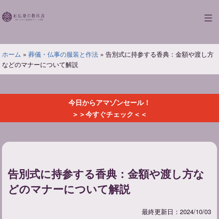
コ
ン
お
テ
仏
ン
壇
ツ
ホーム
»
葬儀・仏事の服装と作法
»
告別式に持参する香典：金額や渡し方
の
へ
などのマナーについて解説
教
ス
科
キ
書
ッ
今日からアマゾンセール！
プ
＞＞今すぐチェック＜＜
告別式に持参する香典：金額や渡し方な
どのマナーについて解説
最終更新日：2024/10/03