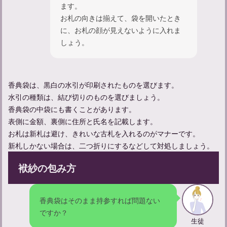
ます。
お札の向きは揃えて、袋を開いたとき
に、お札の顔が見えないように入れま
しょう。
香典袋は、黒白の水引が印刷されたものを選びます。
水引の種類は、結び切りのものを選びましょう。
香典袋の中袋にも書くことがあります。
表側に金額、裏側に住所と氏名を記載します。
お札は新札は避け、きれいな古札を入れるのがマナーです。
一周忌の服装はカジュアルで大丈夫？マナーと選び方のポイント
新札しかない場合は、二つ折りにするなどして対処しましょう。
袱紗の包み方
香典袋はそのまま持参すれば問題ない
ですか？
生徒