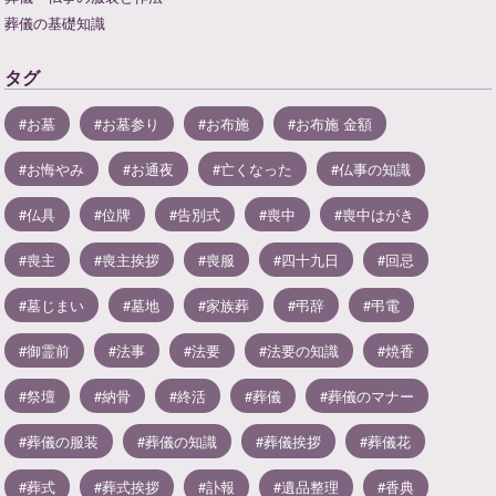
葬儀の基礎知識
タグ
お墓
お墓参り
お布施
お布施 金額
お悔やみ
お通夜
亡くなった
仏事の知識
仏具
位牌
告別式
喪中
喪中はがき
喪主
喪主挨拶
喪服
四十九日
回忌
墓じまい
墓地
家族葬
弔辞
弔電
御霊前
法事
法要
法要の知識
焼香
祭壇
納骨
終活
葬儀
葬儀のマナー
葬儀の服装
葬儀の知識
葬儀挨拶
葬儀花
葬式
葬式挨拶
訃報
遺品整理
香典