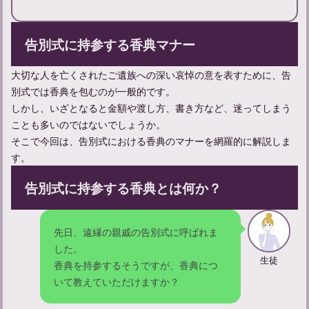
告別式に持参する香典マナー
【一周忌の挨拶】会食前に話す内容と例文、マナーをご紹介
大切な人を亡くされたご遺族への深い哀悼の意を表すために、告
別式では香典を包むのが一般的です。
しかし、いざとなると金額や渡し方、書き方など、迷ってしまう
ことも多いのではないでしょうか。
そこで今回は、告別式における香典のマナーを網羅的に解説しま
す。
告別式に持参する香典とは何か？
先日、遠縁の親戚の告別式に呼ばれま
した。
一周忌の挨拶をスムーズに：簡単例文集とマナーについて
生徒
香典を持参するそうですが、香典につ
いて教えていただけますか？