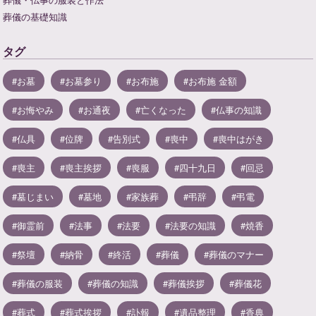
葬儀の基礎知識
タグ
お墓
お墓参り
お布施
お布施 金額
お悔やみ
お通夜
亡くなった
仏事の知識
仏具
位牌
告別式
喪中
喪中はがき
喪主
喪主挨拶
喪服
四十九日
回忌
墓じまい
墓地
家族葬
弔辞
弔電
御霊前
法事
法要
法要の知識
焼香
祭壇
納骨
終活
葬儀
葬儀のマナー
葬儀の服装
葬儀の知識
葬儀挨拶
葬儀花
葬式
葬式挨拶
訃報
遺品整理
香典