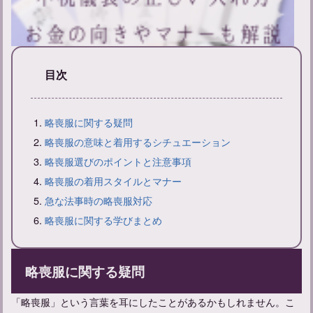
目次
不祝儀袋入れ方ガイド：正しい入れ方とマナーについて知ろう
略喪服に関する疑問
略喪服の意味と着用するシチュエーション
略喪服選びのポイントと注意事項
略喪服の着用スタイルとマナー
急な法事時の略喪服対応
略喪服に関する学びまとめ
略喪服に関する疑問
「略喪服」という言葉を耳にしたことがあるかもしれません。こ
【一周忌の挨拶】会食前に話す内容と例文、マナーをご紹介