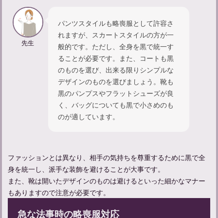
パンツスタイルも略喪服として許容さ
家族葬に参列する際の服装について：マナーを守った身だしなみ
れますが、スカートスタイルの方が一
先生
般的です。ただし、全身を黒で統一す
ることが必要です。また、コートも黒
のものを選び、出来る限りシンプルな
デザインのものを選びましょう。靴も
黒のパンプスやフラットシューズが良
く、バッグについても黒で小さめのも
のが適しています。
ファッションとは異なり、相手の気持ちを尊重するために黒で全
法事に参列する際のマナーガイド：準備から挨拶までを解説
身を統一し、派手な装飾を避けることが大事です。
また、靴は開いたデザインのものは避けるといった細かなマナー
もありますので注意が必要です。
急な法事時の略喪服対応