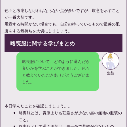
一周忌にふさわしい女性の服装マナーとメイクのポイントを解説
色々と考慮しなければならない点が多いですが、敬意を示すこと
が一番大切です。
用意する時間がない場合でも、自分の持っているもので最善の配
慮をする気持ちを大切にしましょう。
略喪服に関する学びまとめ
略喪服について、どのように選んだら
良いかを学ぶことができました。色々
生徒
と教えていただきありがとうございま
した。
一周忌法要、身内だけの場合は何を着るの？服装マナーを解説
【一周忌】服装の選び方ガイド：ふさわしい服装で参列しよう
本日学んだことを確認しましょう。。
略喪服とは、喪服よりも荘厳さが少ない黒の無地の服装の
こと。
略喪服として選ぶ服装は、黒一色で装飾が少ないもの。
初めての葬儀でも安心！メンズ礼服レンタルの選び方と注意点