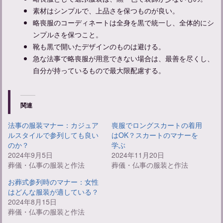
素材はシンプルで、上品さを保つものが良い。
略喪服のコーディネートは全身を黒で統一し、全体的にシ
ンプルさを保つこと。
急な葬儀でも安心して礼服をレンタルする方法と選び方
靴も黒で開いたデザインのものは避ける。
急な法事で略喪服が用意できない場合は、最善を尽くし、
自分が持っているもので最大限配慮する。
関連
法事の服装マナー：カジュア
喪服でロングスカートの着用
ルスタイルで参列しても良い
はOK？スカートのマナーを
のか？
学ぶ
2024年9月5日
2024年11月20日
葬儀・仏事の服装と作法
葬儀・仏事の服装と作法
お葬式参列時のマナー：女性
はどんな服装が適している？
2024年8月15日
葬儀・仏事の服装と作法