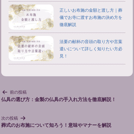
正しいお布施の金額と渡し方｜葬
儀でお寺に渡すお布施の決め方を
徹底解説
法要の献杯の音頭の取り方や言葉
遣いについて詳しく知りたい方必
見！
投
前の投稿
稿
仏具の選び方：金製の仏具の手入れ方法を徹底解説！
ナ
ビ
次の投稿
ゲ
葬式のお布施について知ろう！意味やマナーを解説
ー