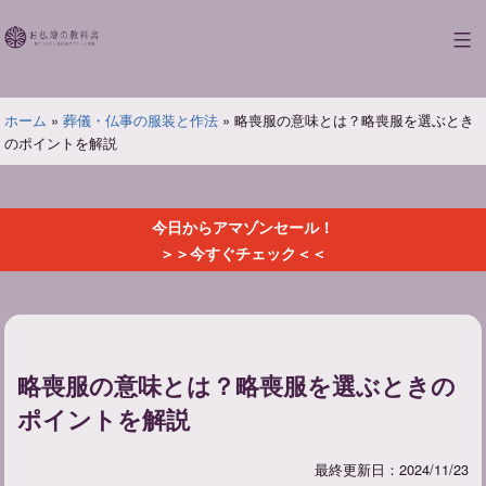
コ
ン
お
テ
仏
ン
壇
ツ
ホーム
»
葬儀・仏事の服装と作法
»
略喪服の意味とは？略喪服を選ぶとき
の
へ
のポイントを解説
教
ス
科
キ
書
ッ
今日からアマゾンセール！
プ
＞＞今すぐチェック＜＜
略喪服の意味とは？略喪服を選ぶときの
ポイントを解説
最終更新日：2024/11/23