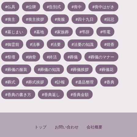
仏具
位牌
告別式
喪中
喪中はがき
喪主
喪主挨拶
喪服
四十九日
回忌
墓じまい
墓地
家族葬
弔辞
弔電
御霊前
法事
法要
法要の知識
焼香
祭壇
納骨
終活
葬儀
葬儀のマナー
葬儀の服装
葬儀の知識
葬儀挨拶
葬儀花
葬式
葬式挨拶
訃報
遺品整理
香典
香典の書き方
香典返し
香典金額
トップ
お問い合わせ
会社概要