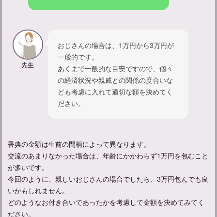
初めての葬儀でも安心！メンズ礼服レンタルの選び方と注意点
おじさんの場合は、1万円から3万円が
急な葬儀でも安心して礼服をレンタルする方法と選び方
一般的です。
先生
あくまで一般的な目安ですので、個々
の経済状況や親戚との関係の度合いな
ども考慮に入れて適切な額を決めてく
ださい。
香典の金額は生前の間柄によって異なります。
交流のあまりなかった場合は、年齢にかかわらず1万円を包むこと
が多いです。
今回のように、親しいおじさんの場合でしたら、3万円包んでも良
いかもしれません。
どのようなお付き合いであったかを考慮して金額を決めてみてく
ださい。