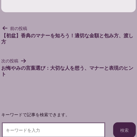
投
前の投稿
稿
【初盆】香典のマナーを知ろう！適切な金額と包み方、渡し
方
ナ
ビ
ゲ
次の投稿
ー
お悔やみの言葉選び：大切な人を想う、マナーと表現のヒン
シ
ト
ョ
ン
キーワードで記事を検索できます。