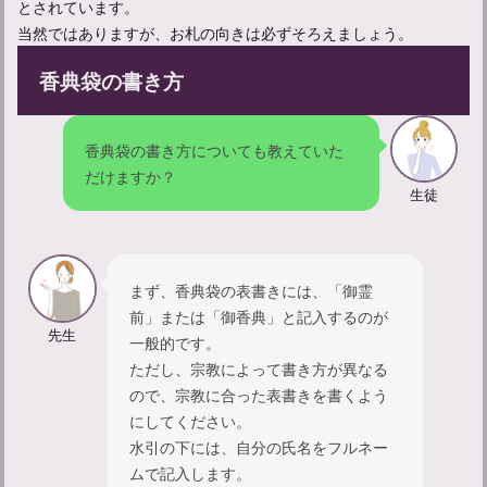
とされています。
当然ではありますが、お札の向きは必ずそろえましょう。
香典袋の書き方
家族葬に参列する際の服装について：マナーを守った身だしなみ
香典袋の書き方についても教えていた
だけますか？
生徒
まず、香典袋の表書きには、「御霊
前」または「御香典」と記入するのが
先生
一般的です。
ただし、宗教によって書き方が異なる
ので、宗教に合った表書きを書くよう
法事に参列する際のマナーガイド：準備から挨拶までを解説
にしてください。
水引の下には、自分の氏名をフルネー
ムで記入します。