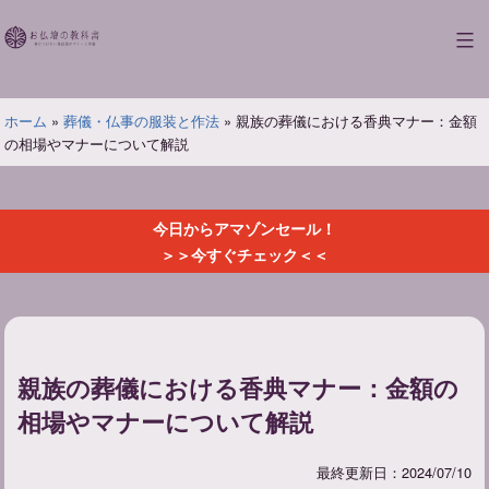
コ
ン
お
テ
仏
ン
壇
ツ
ホーム
»
葬儀・仏事の服装と作法
»
親族の葬儀における香典マナー：金額
の
へ
の相場やマナーについて解説
教
ス
科
キ
書
ッ
今日からアマゾンセール！
プ
＞＞今すぐチェック＜＜
親族の葬儀における香典マナー：金額の
相場やマナーについて解説
最終更新日：2024/07/10