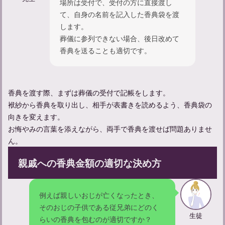
場所は受付で、受付の方に直接渡し
て、自身の名前を記入した香典袋を渡
一周忌にふさわしい女性の服装マナーとメイクのポイントを解説
します。
葬儀に参列できない場合、後日改めて
香典を送ることも適切です。
香典を渡す際、まずは葬儀の受付で記帳をします。
袱紗から香典を取り出し、相手が表書きを読めるよう、香典袋の
向きを変えます。
お悔やみの言葉を添えながら、両手で香典を渡せば問題ありませ
ん。
一周忌法要、身内だけの場合は何を着るの？服装マナーを解説
親戚への香典金額の適切な決め方
例えば親しいおじが亡くなったとき、
【一周忌】服装の選び方ガイド：ふさわしい服装で参列しよう
そのおじの子供である従兄弟にどのく
生徒
らいの香典を包むのが適切ですか？