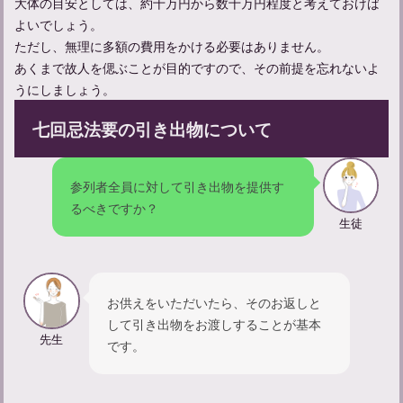
大体の目安としては、約十万円から数十万円程度と考えておけば
法要の香典マナーガイド：金額や包み方の正解は？
よいでしょう。
ただし、無理に多額の費用をかける必要はありません。
あくまで故人を偲ぶことが目的ですので、その前提を忘れないよ
うにしましょう。
七回忌法要の引き出物について
参列者全員に対して引き出物を提供す
るべきですか？
生徒
法要の服装マナーと具体的な着こなし術を解説
お供えをいただいたら、そのお返しと
して引き出物をお渡しすることが基本
先生
です。