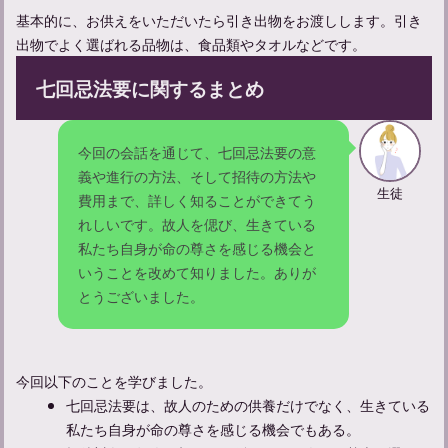
基本的に、お供えをいただいたら引き出物をお渡しします。引き
出物でよく選ばれる品物は、食品類やタオルなどです。
七回忌法要に関するまとめ
三回忌法要の準備と流れを完全解説！適切な手順で敬意を示す方
法
今回の会話を通じて、七回忌法要の意
義や進行の方法、そして招待の方法や
生徒
費用まで、詳しく知ることができてう
れしいです。故人を偲び、生きている
百箇日法要とは？大切な節目の手続きについて知ろう
私たち自身が命の尊さを感じる機会と
いうことを改めて知りました。ありが
とうございました。
【一周忌の法要】準備するものや当日の流れについて解説
今回以下のことを学びました。
七回忌法要は、故人のための供養だけでなく、生きている
私たち自身が命の尊さを感じる機会でもある。