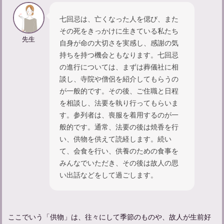
七回忌は、亡くなった人を偲び、また
その死をきっかけに生きている私たち
先生
自身が命の大切さを実感し、感謝の気
命日に毎年法要はする？何回忌まで行う？年忌法要について学ぶ
持ちを持つ機会ともなります。七回忌
の進行については、まずは葬儀社に相
談し、寺院や僧侶を紹介してもらうの
が一般的です。その後、ご住職と日程
を相談し、法要を執り行ってもらいま
す。参列者は、喪服を着用するのが一
般的です。通常、法要の後は焼香を行
い、供物を供えて読経します。続い
て、会食を行い、供養のための食事を
みんなでいただき、その後は故人の思
い出話などをして過ごします。
納骨法要の意義と実施方法：心を込めた儀式の手順とポイント
ここでいう「供物」は、往々にして季節のものや、故人が生前好