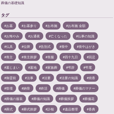
葬儀の基礎知識
タグ
お墓
お墓参り
お布施
お布施 金額
お悔やみ
お通夜
亡くなった
仏事の知識
仏具
位牌
告別式
喪中
喪中はがき
喪主
喪主挨拶
喪服
四十九日
回忌
墓じまい
墓地
家族葬
弔辞
弔電
御霊前
法事
法要
法要の知識
焼香
祭壇
納骨
終活
葬儀
葬儀のマナー
葬儀の服装
葬儀の知識
葬儀挨拶
葬儀花
葬式
葬式挨拶
訃報
遺品整理
香典