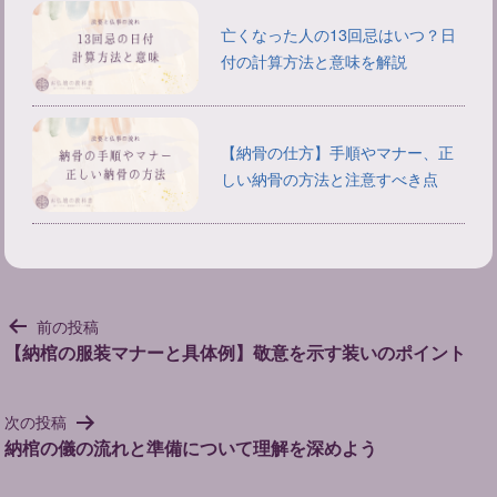
亡くなった人の13回忌はいつ？日
付の計算方法と意味を解説
【納骨の仕方】手順やマナー、正
しい納骨の方法と注意すべき点
投
前の投稿
稿
【納棺の服装マナーと具体例】敬意を示す装いのポイント
ナ
ビ
次の投稿
ゲ
納棺の儀の流れと準備について理解を深めよう
ー
シ