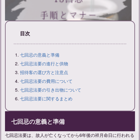
目次
13回忌法要について：当日の流れ、服装、持ち物などを解説
七回忌の意義と準備
七回忌法要の進行と供物
招待客の選び方と注意点
七回忌法要の費用について
七回忌法要の引き出物について
七回忌法要に関するまとめ
七回忌の意義と準備
七回忌法要は、故人が亡くなってから6年後の祥月命日に行われる
【三回忌の香典返しマナーガイド】相場や品物選びとお礼の手紙