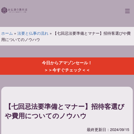
コ
ン
お
テ
仏
ン
壇
ツ
ホーム
»
法要と仏事の流れ
»
【七回忌法要準備とマナー】招待客選びや費
の
へ
用についてのノウハウ
教
ス
科
キ
書
ッ
今日からアマゾンセール！
プ
＞＞今すぐチェック＜＜
【七回忌法要準備とマナー】招待客選び
や費用についてのノウハウ
最終更新日：2024/09/15