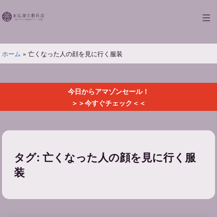
コ
ン
お
テ
仏
ン
壇
ツ
ホーム
»
亡くなった人の顔を見に行く服装
の
へ
教
ス
科
キ
書
今日からアマゾンセール！
ッ
＞＞今すぐチェック＜＜
プ
タグ:
亡くなった人の顔を見に行く服
装