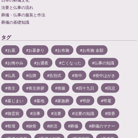
法要と仏事の流れ
葬儀・仏事の服装と作法
葬儀の基礎知識
タグ
お墓
お墓参り
お布施
お布施 金額
お悔やみ
お通夜
亡くなった
仏事の知識
仏具
位牌
告別式
喪中
喪中はがき
喪主
喪主挨拶
喪服
四十九日
回忌
墓じまい
墓地
家族葬
弔辞
弔電
御霊前
法事
法要
法要の知識
焼香
祭壇
納骨
終活
葬儀
葬儀のマナー