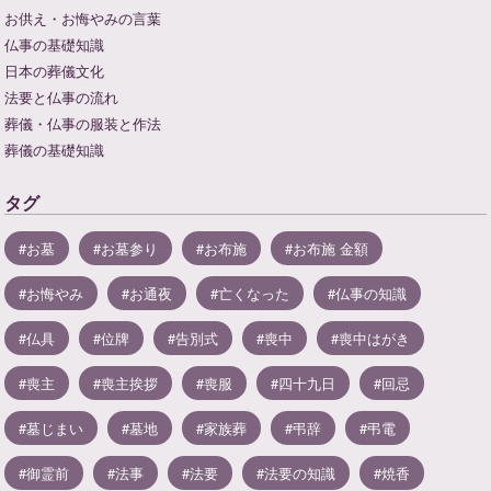
お供え・お悔やみの言葉
仏事の基礎知識
日本の葬儀文化
法要と仏事の流れ
葬儀・仏事の服装と作法
葬儀の基礎知識
タグ
お墓
お墓参り
お布施
お布施 金額
お悔やみ
お通夜
亡くなった
仏事の知識
仏具
位牌
告別式
喪中
喪中はがき
喪主
喪主挨拶
喪服
四十九日
回忌
墓じまい
墓地
家族葬
弔辞
弔電
御霊前
法事
法要
法要の知識
焼香