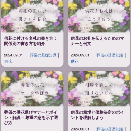
供花に付ける名札の書き方：
供花のお礼を伝えるためのマ
関係別の書き方を紹介
ナーと例文
2024.09.01
葬儀の基礎知識
│
2024.09.01
葬儀の基礎知識
│
供花
供花
葬儀の供花選びマナーとポイ
供花の相場と価格決定のポイ
ント解説 – 尊重の意を示す選
ントを理解しよう
び方
2024.08.31
葬儀の基礎知識
│