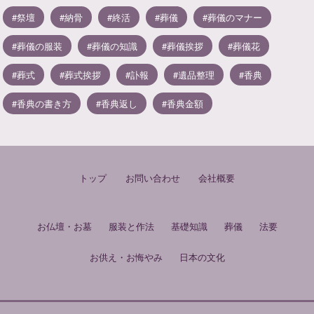
祭壇
納骨
終活
葬儀
葬儀のマナー
葬儀の服装
葬儀の知識
葬儀挨拶
葬儀花
葬式
葬式挨拶
訃報
遺品整理
香典
香典の書き方
香典返し
香典金額
トップ
お問い合わせ
会社概要
お仏壇・お墓
服装と作法
基礎知識
葬儀
法要
お供え・お悔やみ
日本の文化