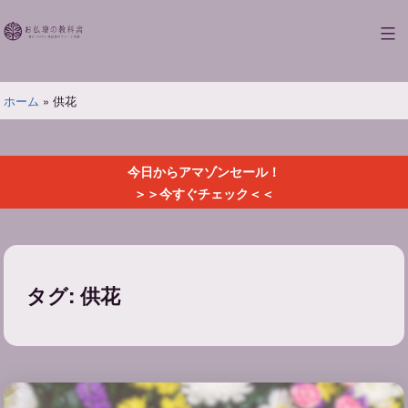
コ
ン
お
テ
仏
ン
壇
ツ
ホーム
»
供花
の
へ
教
ス
科
キ
書
今日からアマゾンセール！
ッ
＞＞今すぐチェック＜＜
プ
タグ:
供花