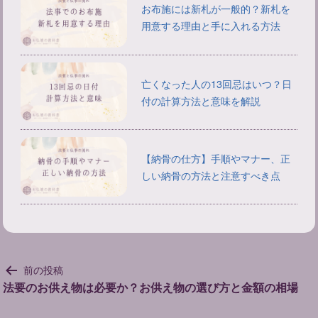
お布施には新札が一般的？新札を
用意する理由と手に入れる方法
亡くなった人の13回忌はいつ？日
付の計算方法と意味を解説
【納骨の仕方】手順やマナー、正
しい納骨の方法と注意すべき点
投
前の投稿
稿
法要のお供え物は必要か？お供え物の選び方と金額の相場
ナ