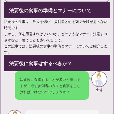
法要後の食事の準備とマナーについて
法要後の食事は、故人を偲び、参列者と心を繋ぐかけがえのない
13回忌法要について：当日の流れ、服装、持ち物などを解説
時間です。
しかし、何を用意すればよいのか、どのようなマナーに注意すべ
きかなど、迷うことも多いでしょう。
この記事では、法要後の食事の準備とマナーについてご紹介しま
す。
法要後に食事はするべきか？
法要後に食事することが多いと思いま
すが、必ず参列者の方々と食事をしな
生徒
ければいけないのでしょうか？
【三回忌の香典返しマナーガイド】相場や品物選びとお礼の手紙