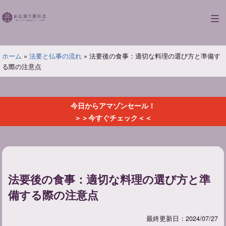
コ
ン
お
テ
仏
ン
壇
ツ
ホーム
»
法要と仏事の流れ
»
法要後の食事：適切な料理の選び方と準備す
の
へ
る際の注意点
教
ス
科
キ
書
ッ
今日からアマゾンセール！
プ
＞＞今すぐチェック＜＜
法要後の食事：適切な料理の選び方と準
備する際の注意点
最終更新日：2024/07/27