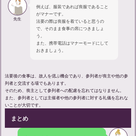
三回忌法要の準備と流れを完全解説！適切な手順で敬意を示す方
例えば、服装であれば喪服であること
法
がマナーです。
先生
法要の際は喪服を着ていると思うの
で、そのまま食事の席につきましょ
う。
百箇日法要とは？大切な節目の手続きについて知ろう
また、携帯電話はマナーモードにして
おきましょう。
【一周忌の法要】準備するものや当日の流れについて解説
法要後の食事は、故人を偲ぶ機会であり、参列者が喪主や他の参
列者と交流する場でもあります。
そのため、喪主として参列者への配慮を忘れてはなりません。
また、参列者としては主催者や他の参列者に対する礼儀を忘れな
いことが大切です。
まとめ