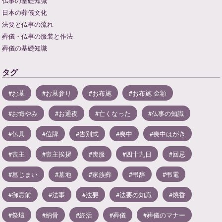
仏事の基礎知識
日本の葬儀文化
法要と仏事の流れ
葬儀・仏事の服装と作法
葬儀の基礎知識
タグ
お墓
お墓参り
お布施
お布施 金額
お悔やみ
お通夜
亡くなった
仏事の知識
仏具
位牌
告別式
喪中
喪中はがき
喪主
喪主挨拶
喪服
四十九日
回忌
墓じまい
墓地
家族葬
弔辞
弔電
御霊前
法事
法要
法要の知識
焼香
祭壇
納骨
終活
葬儀
葬儀のマナー