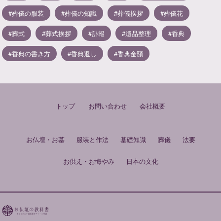
葬儀の服装
葬儀の知識
葬儀挨拶
葬儀花
葬式
葬式挨拶
訃報
遺品整理
香典
香典の書き方
香典返し
香典金額
トップ
お問い合わせ
会社概要
お仏壇・お墓
服装と作法
基礎知識
葬儀
法要
お供え・お悔やみ
日本の文化