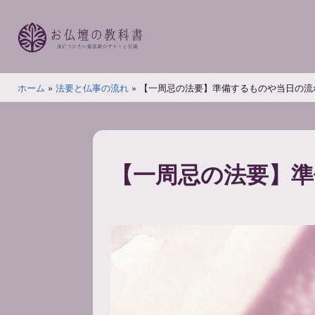
コ
ン
テ
ン
お
ツ
ホーム
»
法要と仏事の流れ
»
【一周忌の法要】準備するものや当日の流
仏
へ
壇
ス
の
キ
教
ッ
【一周忌の法要】
科
プ
書