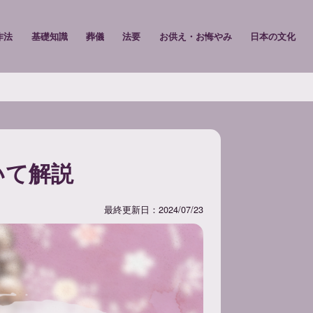
作法
基礎知識
葬儀
法要
お供え・お悔やみ
日本の文化
いて解説
最終更新日：2024/07/23